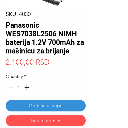
SKU: 4030
Panasonic
WES7038L2506 NiMH
baterija 1.2V 700mAh za
mašinicu za brijanje
Price
2.100,00 RSD
Quantity
*
Dodajte u korpu
Kupite odmah