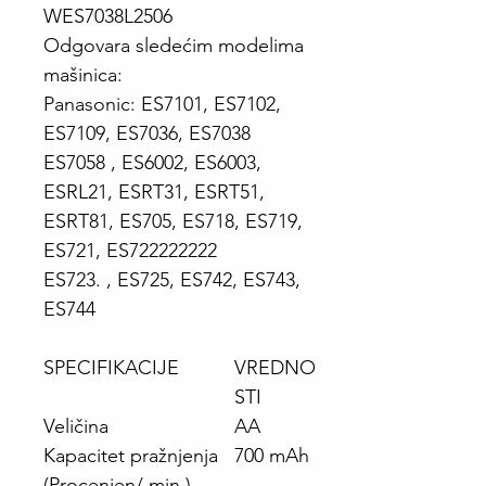
WES7038L2506
Odgovara sledećim modelima
mašinica
:
Panasonic: ES7101, ES7102,
ES7109, ES7036, ES7038
ES7058 , ES6002, ES6003,
ESRL21, ESRT31, ESRT51,
ESRT81, ES705, ES718, ES719,
ES721, ES722222222
ES723. , ES725, ES742, ES743,
ES744
SPECIFIKACIJE
VREDNO
STI
Veličina
AA
Kapacitet pražnjenja
700 mAh
(Procenjen/ min.)