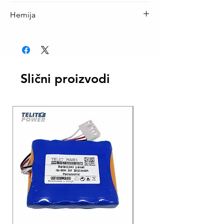
1.2 V
Hemija
NiMH
Slični proizvodi