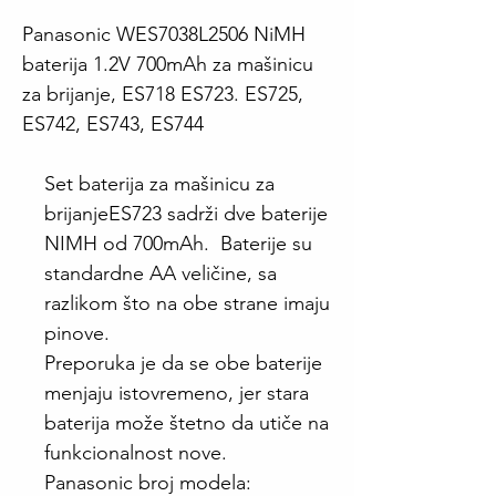
Panasonic WES7038L2506 NiMH
baterija 1.2V 700mAh za mašinicu
za brijanje, ES718 ES723. ES725,
ES742, ES743, ES744
Set baterija za mašinicu za
brijanjeES723 sadrži dve baterije
NIMH od 700mAh. Baterije su
standardne AA veličine, sa
razlikom što na obe strane imaju
pinove.
Preporuka je da se obe baterije
menjaju istovremeno, jer stara
baterija može štetno da utiče na
funkcionalnost nove.
Panasonic broj modela
: