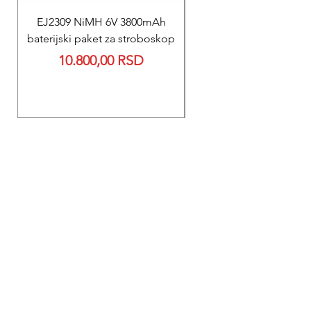
EJ2309 NiMH 6V 3800mAh
REPARACIJA
baterijski paket za stroboskop
Reparacija BEXEN REA
Price
10.800,00 RSD
700 baterije 12V 300