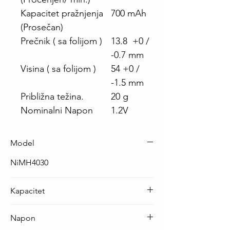
Kapacitet pražnjenja
700 mAh
(Prosečan)
Prečnik ( sa folijom )
13.8 +0 /
-0.7 mm
Visina ( sa folijom )
54 +0 /
-1.5 mm
Približna težina.
20 g
Nominalni Napon
1.2V
Model
NiMH4030
Kapacitet
700 mAh
Napon