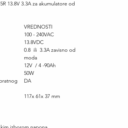
5R 13.8V 3.3A za akumulatore od
VREDNOSTI
100 - 240VAC
13.8VDC
0.8 ili 3.3A zavisno od
moda
12V / 4 -90Ah
50W
obratnog
DA
117x 61x 37 mm
:
skim izborom napona