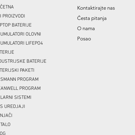
ČETNA
Kontaktirajte nas
I PROIZVODI
Česta pitanja
PTOP BATERIJE
O nama
UMULATORI OLOVNI
Posao
UMULATORI LIFEPO4
TERIJE
DUSTRIJSKE BATERIJE
TERIJSKI PAKETI
NSMANN PROGRAM
ANWELL PROGRAM
LARNI SISTEMI
S UREDJAJI
NJAČI
TALO
OG