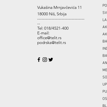
PO
Vukašina Mrnjavčevića 11
SV
18000 Niš, Srbija
---------------------------------
LA
--
AK
Tel: 018/4521-400
E-mail:
AK
office@telit.rs
BA
podrska@telit.rs
IN
BA
A
ME
SO
UP
PU
OS
BL