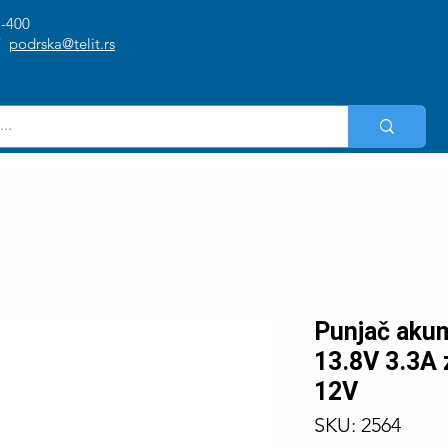
1-400
/
podrska@telit.rs
Punjač aku
13.8V 3.3A 
12V
SKU: 2564