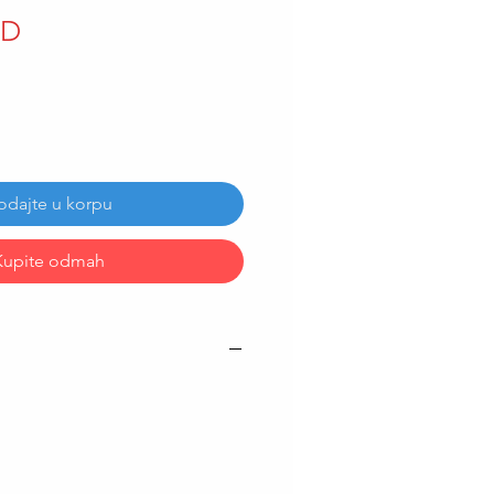
Price
SD
odajte u korpu
Kupite odmah