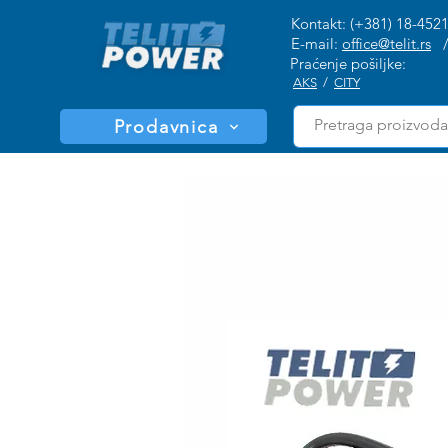
Kontakt: (+381) 18-452
E-mail:
office@telit.rs
Praćenje pošiljke:
AKS
/
CITY
Prodavnica