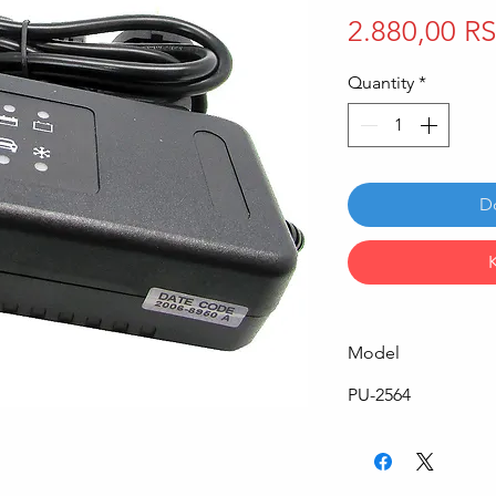
2.880,00 R
Quantity
*
D
Model
PU-2564