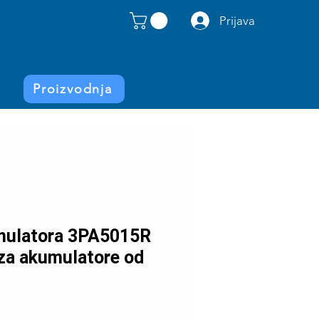
Prijava
Proizvodnja
mulatora 3PA5015R
za akumulatore od