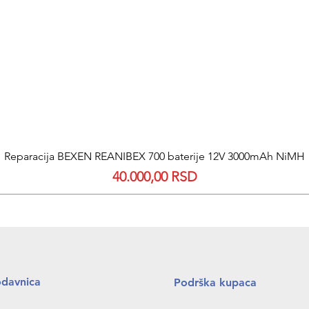
Quick View
Reparacija BEXEN REANIBEX 700 baterije 12V 3000mAh NiMH
Price
40.000,00 RSD
odavnica
Podrška kupaca