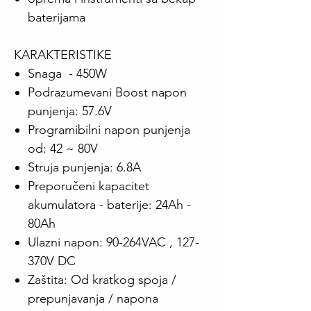
baterijama
KARAKTERISTIKE
Snaga - 450W
Podrazumevani Boost napon
punjenja: 57.6V
Programibilni napon punjenja
od: 42 ~ 80V
Struja punjenja: 6.8A
Preporučeni kapacitet
akumulatora - baterije: 24Ah -
80Ah
Ulazni napon: 90-264VAC , 127-
370V DC
Zaštita: Od kratkog spoja /
prepunjavanja / napona