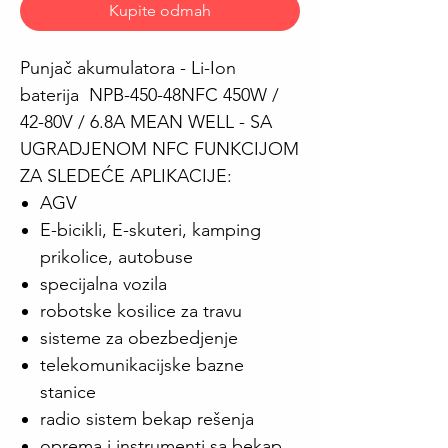
Kupite odmah
Punjač akumulatora - Li-Ion
baterija NPB-450-48NFC 450W /
42-80V / 6.8A MEAN WELL - SA
UGRADJENOM NFC FUNKCIJOM
ZA SLEDEĆE APLIKACIJE:
AGV
E-bicikli, E-skuteri, kamping
prikolice, autobuse
specijalna vozila
robotske kosilice za travu
sisteme za obezbedjenje
telekomunikacijske bazne
stanice
radio sistem bekap rešenja
oprema i instrumenti sa bekap