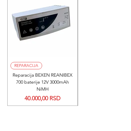
REPARACIJA
REPARACIJA
Reparacija BEXEN REANIBEX
Reparacija BEXEN REA
700 baterije 12V 3000mAh
200 baterije 12V 300
NiMH
Price
40.000,00 RSD