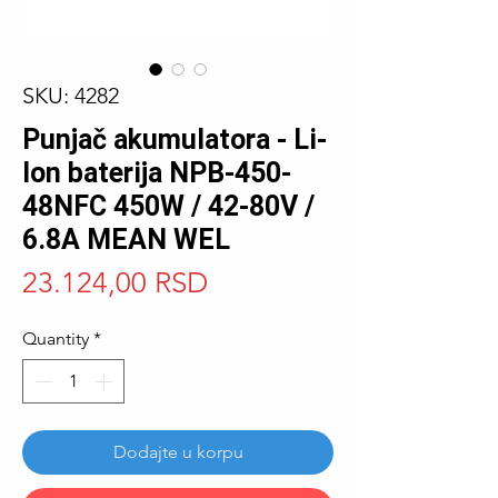
SKU: 4282
Punjač akumulatora - Li-
Ion baterija NPB-450-
48NFC 450W / 42-80V /
6.8A MEAN WEL
Price
23.124,00 RSD
Quantity
*
Dodajte u korpu