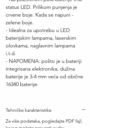
status LED. Prilikom punjenja je
crvene boje. Kada se napuni -
zelene boje.
- Idealna za upotrebu u LED
baterijskim lampama, laserskim
olovkama, naglavnim lampama
i.t.d.
- NAPOMENA: pošto je u bateriji
integrisana elektronika, dužina
baterije je 3-4 mm veća od obične
16340 baterije.
Tehničke karakteristike
Za više podataka, pogledajte PDF fajl,
kojeg možete preuzeti ovde: