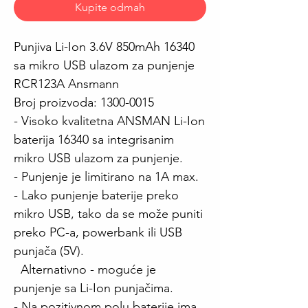
Kupite odmah
Punjiva Li-Ion 3.6V 850mAh 16340
sa mikro USB ulazom za punjenje
RCR123A Ansmann
Broj proizvoda: 1300-0015
- Visoko kvalitetna ANSMAN Li-Ion
baterija 16340 sa integrisanim
mikro USB ulazom za punjenje.
- Punjenje je limitirano na 1A max.
- Lako punjenje baterije preko
mikro USB, tako da se može puniti
preko PC-a, powerbank ili USB
punjača (5V).
Alternativno - moguće je
punjenje sa Li-Ion punjačima.
- Na pozitivnom polu baterije ima