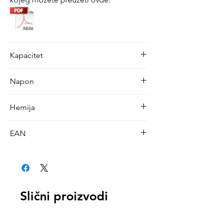
Kapacitet
850 mAh
Napon
3.6 V
Hemija
Li-Ion
EAN
4013674161386
Slični proizvodi