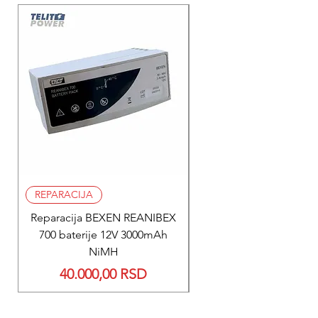
REPARACIJA
REPARACIJA
Reparacija BEXEN REANIBEX
Reparacija BEXEN REA
700 baterije 12V 3000mAh
200 baterije 12V 300
NiMH
Price
40.000,00 RSD