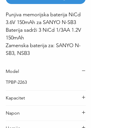
Punjiva memorijska baterija NiCd
3.6V 150mAh za SANYO N-SB3
Baterija sadrži 3 NiCd 1/3AA 1.2V
150mAh
Zamenska baterija za: SANYO N-
SB3, NSB3
Model
TPBP-2263
Kapacitet
150 mAh
Napon
3.6 V