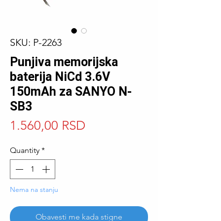
SKU: P-2263
Punjiva memorijska
baterija NiCd 3.6V
150mAh za SANYO N-
SB3
Price
1.560,00 RSD
Quantity
*
Nema na stanju
Obavesti me kada stigne