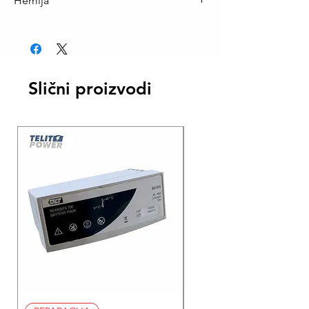
Hemija
NiCd
Slični proizvodi