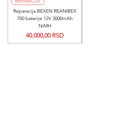
REPARACIJA
REPARACIJA
Reparacija BEXEN REANIBEX
Reparacija BEXEN REA
700 baterije 12V 3000mAh
200 baterije 12V 300
NiMH
Price
40.000,00 RSD