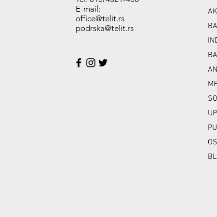
E-mail:
AK
office@telit.rs
BA
podrska@telit.rs
IN
BA
A
ME
SO
UP
PU
OS
BL