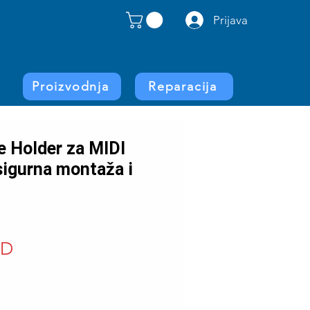
Prijava
Proizvodnja
Reparacija
e Holder za MIDI
sigurna montaža i
Price
SD