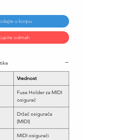
odajte u korpu
Kupite odmah
tike
Vrednost
Fuse Holder za MIDI
osigurač
Držač osigurača
(MIDI)
MIDI osigurači