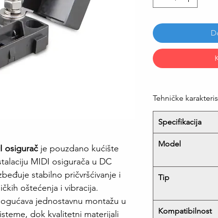
D
Tehničke karakteris
Specifikacija
Model
I osigurač
je pouzdano kućište
talaciju MIDI osigurača u DC
beđuje stabilno pričvršćivanje i
Tip
kih oštećenja i vibracija.
mogućava jednostavnu montažu u
Kompatibilnost
isteme, dok kvalitetni materijali