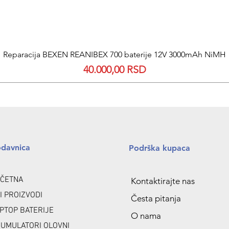
Quick View
Reparacija BEXEN REANIBEX 700 baterije 12V 3000mAh NiMH
Price
40.000,00 RSD
odavnica
Podrška kupaca
ČETNA
Kontaktirajte nas
I PROIZVODI
Česta pitanja
PTOP BATERIJE
O nama
UMULATORI OLOVNI