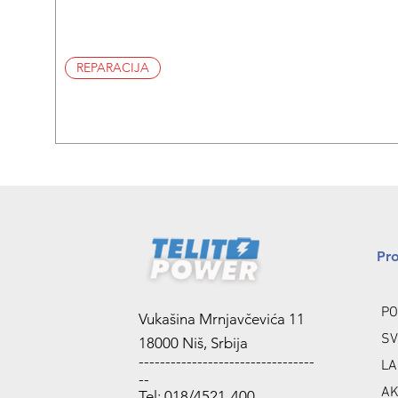
REPARACIJA
Pr
PO
Vukašina Mrnjavčevića 11
SV
18000 Niš, Srbija
---------------------------------
LA
--
AK
Tel: 018/4521-400