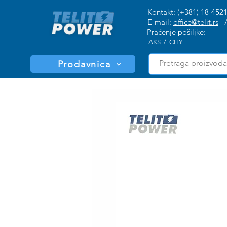
Kontakt: (+381) 18-452
E-mail:
office@telit.rs
Praćenje pošiljke:
AKS
/
CITY
Prodavnica