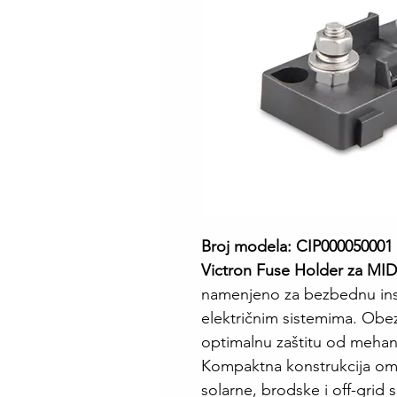
Broj modela: CIP000050001
Victron Fuse Holder za MID
namenjeno za bezbednu ins
električnim sistemima. Obez
optimalnu zaštitu od mehanič
Kompaktna konstrukcija o
solarne, brodske i off-grid s