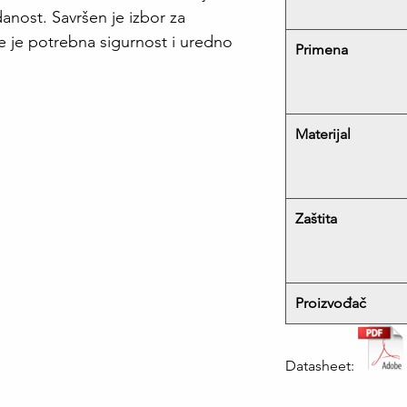
nost. Savršen je izbor za
de je potrebna sigurnost i uredno
Primena
Materijal
Zaštita
Proizvođač
Datasheet: