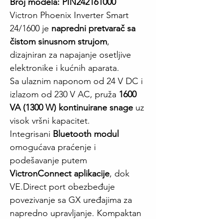
Broj modela: PIN242161000
Victron Phoenix Inverter Smart
24/1600 je
napredni pretvarač sa
čistom sinusnom strujom
,
dizajniran za napajanje osetljive
elektronike i kućnih aparata.
Sa ulaznim naponom od 24 V DC i
izlazom od 230 V AC, pruža
1600
VA (1300 W) kontinuirane snage
uz
visok vršni kapacitet.
Integrisani
Bluetooth modul
omogućava praćenje i
podešavanje putem
VictronConnect aplikacije
, dok
VE.Direct port obezbeđuje
povezivanje sa GX uređajima za
napredno upravljanje. Kompaktan