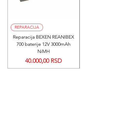
REPARACIJA
REPARACIJA
Reparacija BEXEN REANIBEX
Reparacija BEXEN REA
700 baterije 12V 3000mAh
200 baterije 12V 300
NiMH
Price
40.000,00 RSD