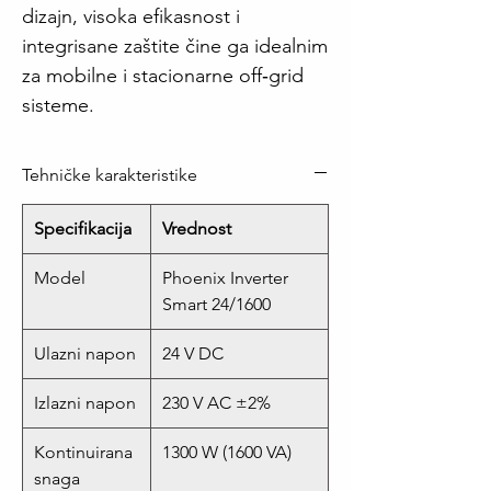
dizajn, visoka efikasnost i
integrisane zaštite čine ga idealnim
za mobilne i stacionarne off‑grid
sisteme.
Tehničke karakteristike
Specifikacija
Vrednost
Model
Phoenix Inverter
Smart 24/1600
Ulazni napon
24 V DC
Izlazni napon
230 V AC ±2%
Kontinuirana
1300 W (1600 VA)
snaga