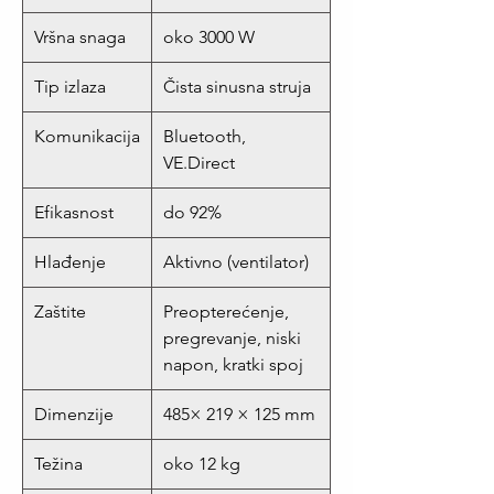
Vršna snaga
oko 3000 W
Tip izlaza
Čista sinusna struja
Komunikacija
Bluetooth,
VE.Direct
Efikasnost
do 92%
Hlađenje
Aktivno (ventilator)
Zaštite
Preopterećenje,
pregrevanje, niski
napon, kratki spoj
Dimenzije
485× 219 × 125 mm
Težina
oko 12 kg