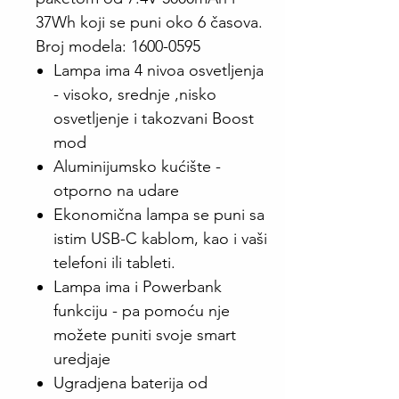
37Wh koji se puni oko 6 časova.
Broj modela: 1600-0595
Lampa ima 4 nivoa osvetljenja
- visoko, srednje ,nisko
osvetljenje i takozvani Boost
mod
Aluminijumsko kućište -
otporno na udare
Ekonomična lampa se puni sa
istim USB-C kablom, kao i vaši
telefoni ili tableti.
Lampa ima i Powerbank
funkciju - pa pomoću nje
možete puniti svoje smart
uredjaje
Ugradjena baterija od