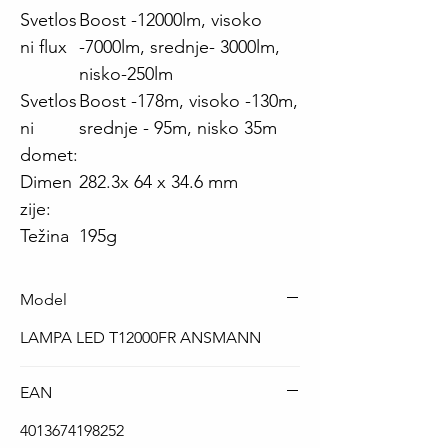
Svetlos
Boost -12000lm, visoko
ni flux
-7000lm, srednje- 3000lm,
nisko-250lm
Svetlos
Boost -178m, visoko -130m,
ni
srednje - 95m, nisko 35m
domet:
Dimen
282.3x 64 x 34.6 mm
zije:
Težina
195g
Model
LAMPA LED T12000FR ANSMANN
EAN
4013674198252