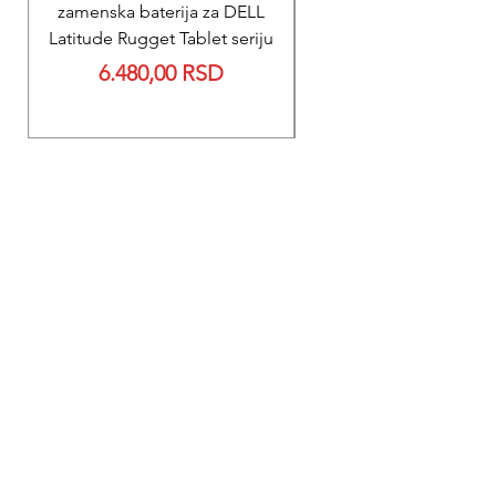
zamenska baterija za DELL
Reparacija ZOLL PD
Latitude Rugget Tablet seriju
baterije za M Serij
Price
6.480,00 RSD