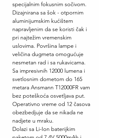
specijalnim fokusnim sočivom.
Dizajnirana sa šok - otpornim
aluminijumskim kućištem
napravljenim da se koristi čak i
pri najtežim vremenskim
uslovima. Površina lampe i
veličina dugmeta omogućuje
nesmetan rad i sa rukavicama.
Sa impresivnih 12000 lumena i
svetlosnim dometom do 165
metara Ansmann T12000FR vam
bez poteškoća osvetljava put.
Operativno vreme od 12 časova
obezbedjuje da se nikada ne
nadjete u mraku.
Dolazi sa Li-Ion baterijkim
paketom od 7.4V 5000mAh i