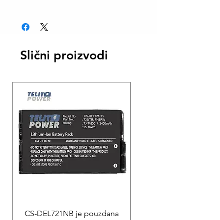
Slični proizvodi
CS-DEL721NB je pouzdana
REPARACIJA