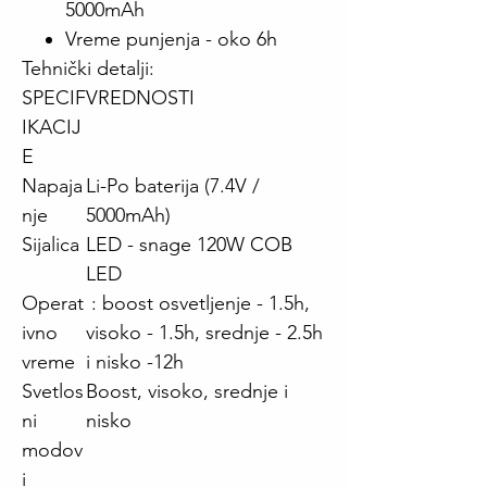
5000mAh
Vreme punjenja - oko 6h
Tehnički detalji:
SPECIF
VREDNOSTI
IKACIJ
E
Napaja
Li-Po baterija (7.4V /
nje
5000mAh)
Sijalica
LED - snage 120W COB
LED
Operat
: boost osvetljenje - 1.5h,
ivno
visoko - 1.5h, srednje - 2.5h
vreme
i nisko -12h
Svetlos
Boost, visoko, srednje i
ni
nisko
modov
i