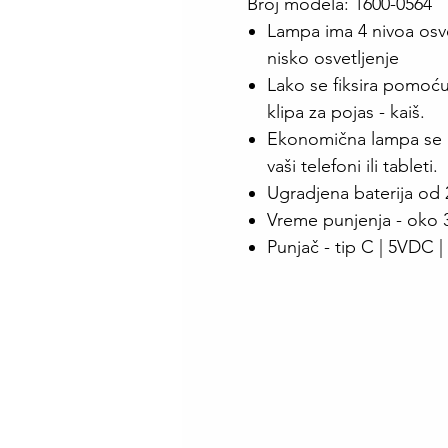
Broj modela: 1600-0564
Lampa ima 4 nivoa osvet
nisko osvetljenje
Lako se fiksira pomoću
klipa za pojas - kaiš.
Ekonomična lampa se p
vaši telefoni ili tableti.
Ugradjena baterija o
Vreme punjenja - oko 
Punjač - tip C | 5VDC |