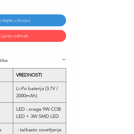
odajte u korpu
Kupite odmah
tike
VREDNOSTI
Li-Po baterija (3.7V /
2000mAh)
LED - snage 9W COB
LED + 3W SMD LED
e
: tačkasto osvetljenje