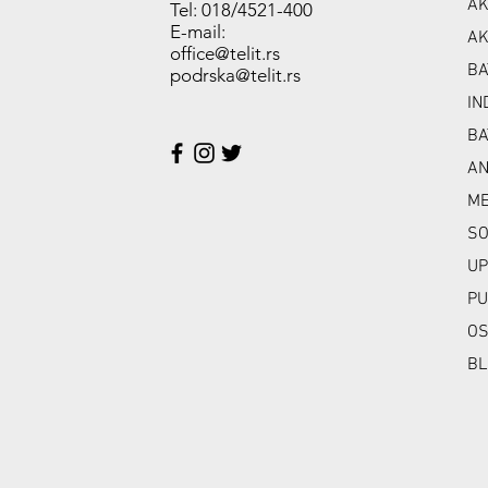
AK
Tel: 018/4521-400
E-mail:
AK
office@telit.rs
BA
podrska@telit.rs
IN
BA
A
ME
SO
UP
PU
OS
BL