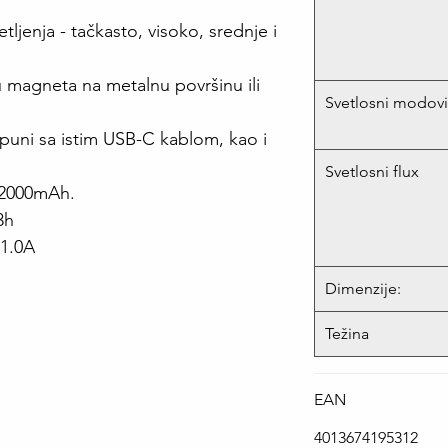
ljenja - tačkasto, visoko, srednje i
 magneta na metalnu površinu ili
Svetlosni modovi
uni sa istim USB-C kablom, kao i
Svetlosni flux
d 2000mAh.
3h
 1.0A
Dimenzije:
Težina
EAN
4013674195312