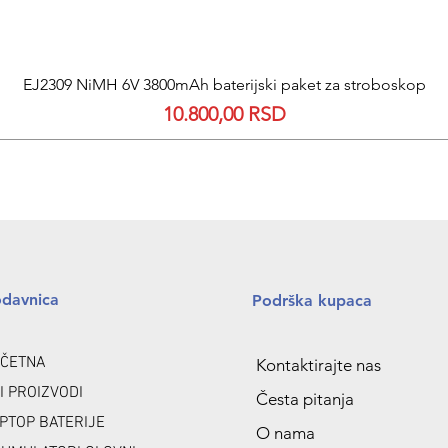
EJ2309 NiMH 6V 3800mAh baterijski paket za stroboskop
Quick View
Price
10.800,00 RSD
odavnica
Podrška kupaca
ČETNA
Kontaktirajte nas
I PROIZVODI
Česta pitanja
PTOP BATERIJE
O nama