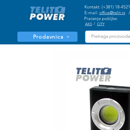
Kontakt: (+381) 18-452
E-mail:
office@telit.rs
Praćenje pošiljke:
AKS
/
CITY
Prodavnica