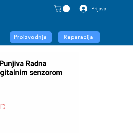
Prijava
Proizvodnja
Reparacija
unjiva Radna
igitalnim senzorom
Price
SD