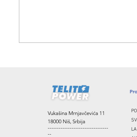
Pr
PO
Vukašina Mrnjavčevića 11
SV
18000 Niš, Srbija
---------------------------------
LA
--