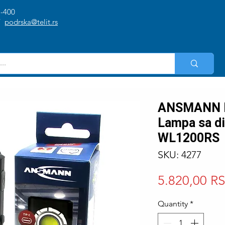
1-400
/
podrska@telit.rs
ANSMANN P
Lampa sa d
WL1200RS
SKU: 4277
5.820,00 R
Quantity
*