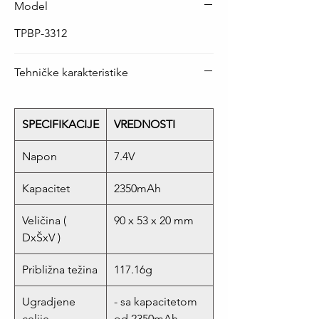
Model
TPBP-3312
Tehničke karakteristike
SPECIFIKACIJE
VREDNOSTI
Napon
7.4V
Kapacitet
2350mAh
Veličina (
90 x 53 x 20 mm
DxŠxV )
Približna težina
117.16g
Ugradjene
- sa kapacitetom
celije
od 2350mAh -