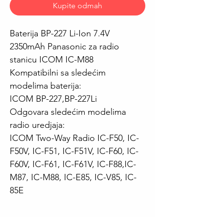
Kupite odmah
Baterija BP-227 Li-Ion 7.4V
2350mAh Panasonic za radio
stanicu ICOM IC-M88
Kompatibilni sa sledećim
modelima baterija:
ICOM BP-227,BP-227Li
Odgovara sledećim modelima
radio uredjaja:
ICOM Two-Way Radio IC-F50, IC-
F50V, IC-F51, IC-F51V, IC-F60, IC-
F60V, IC-F61, IC-F61V, IC-F88,IC-
M87, IC-M88, IC-E85, IC-V85, IC-
85E