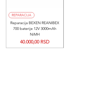
REPARACIJA
REPARACIJA
Reparacija BEXEN REANIBEX
Reparacija BEXEN REA
700 baterije 12V 3000mAh
200 baterije 12V 300
NiMH
Price
40.000,00 RSD