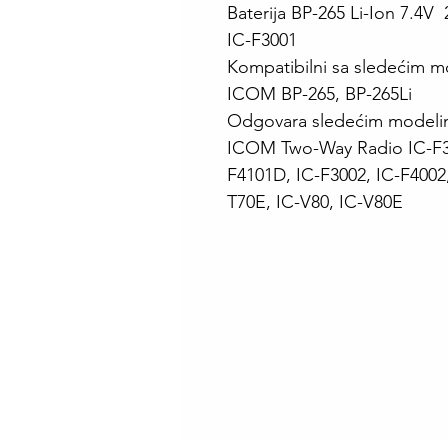
Baterija BP-265 Li-Ion 7.4
IC-F3001
Kompatibilni sa sledećim mo
ICOM BP-265, BP-265Li
Odgovara sledećim modelim
ICOM Two-Way Radio IC-F30
F4101D, IC-F3002, IC-F4002,
T70E, IC-V80, IC-V80E