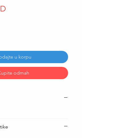
Price
SD
odajte u korpu
Kupite odmah
tike