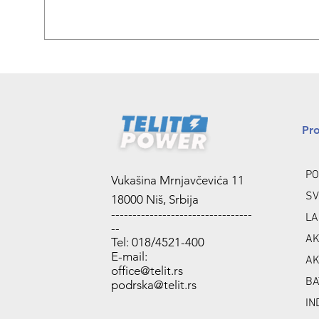
Pr
PO
Vukašina Mrnjavčevića 11
SV
18000 Niš, Srbija
---------------------------------
LA
--
AK
Tel: 018/4521-400
E-mail:
AK
office@telit.rs
BA
podrska@telit.rs
IN