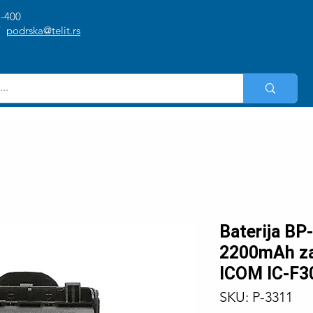
1-400
/
podrska@telit.rs
Baterija BP
2200mAh za
ICOM IC-F3
SKU: P-3311