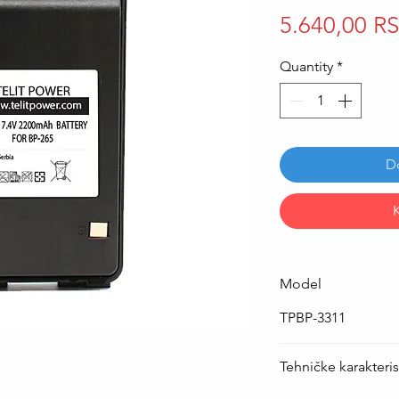
5.640,00 R
Quantity
*
D
Model
TPBP-3311
Tehničke karakteris