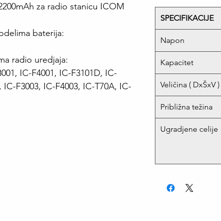
V 2200mAh za radio stanicu ICOM
SPECIFIKACIJE
delima baterija:
Napon
a radio uredjaja:
Kapacitet
01, IC-F4001, IC-F3101D, IC-
Veličina ( DxŠxV )
 IC-F3003, IC-F4003, IC-T70A, IC-
Približna težina
Ugradjene celije