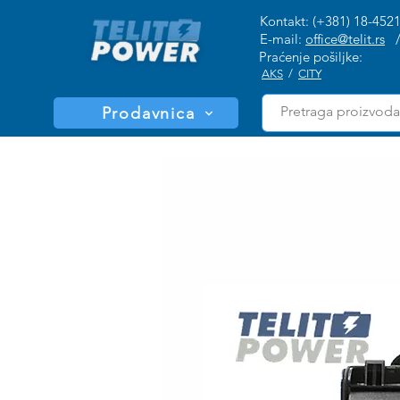
Kontakt: (+381) 18-452
E-mail:
office@telit.rs
Praćenje pošiljke:
AKS
/
CITY
Prodavnica