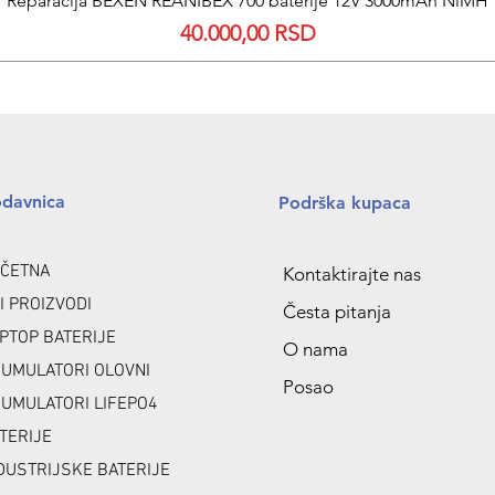
Reparacija BEXEN REANIBEX 700 baterije 12V 3000mAh NiMH
Price
40.000,00 RSD
odavnica
Podrška kupaca
ČETNA
Kontaktirajte nas
I PROIZVODI
Česta pitanja
PTOP BATERIJE
O nama
UMULATORI OLOVNI
Posao
UMULATORI LIFEPO4
TERIJE
DUSTRIJSKE BATERIJE