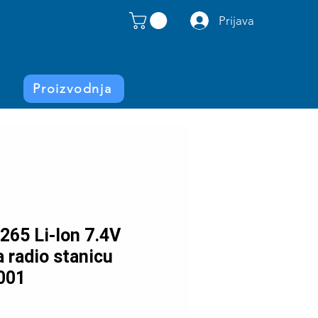
Prijava
Proizvodnja
-265 Li-Ion 7.4V
 radio stanicu
001