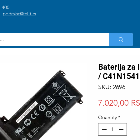
1-400
/
podrska@telit.rs
Baterija za
/ C41N1541
SKU: 2696
7.020,00 R
Quantity
*