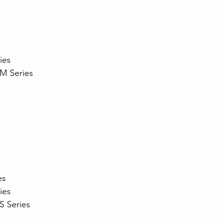
s
ies
M Series
es
ies
 Series