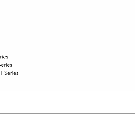
ies
eries
 Series