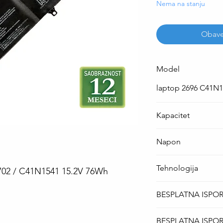
Nema na stanju
Obave
Model
laptop 2696 C41N
Kapacitet
76 Wh
Napon
15.2 V
Tehnologija
L702 / C41N1541 15.2V 76Wh
Li-Po
BESPLATNA ISPO
Za sve modele lap
BESPLATNA ISPO