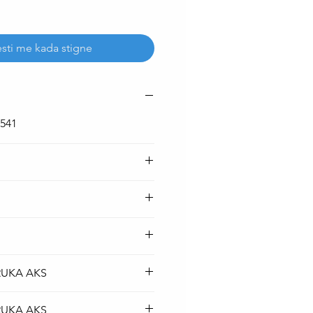
sti me kada stigne
1541
RUKA AKS
top baterija je BESPLATNA
RUKA AKS