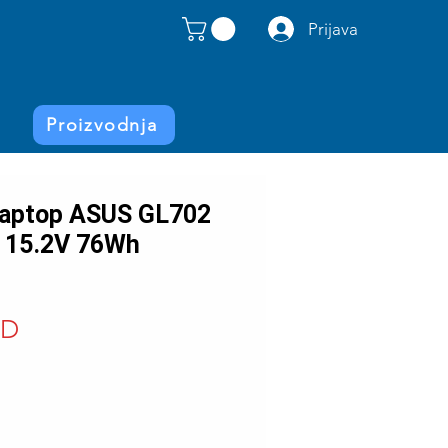
Prijava
Proizvodnja
 laptop ASUS GL702
 15.2V 76Wh
Price
SD