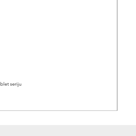
let seriju
REPA