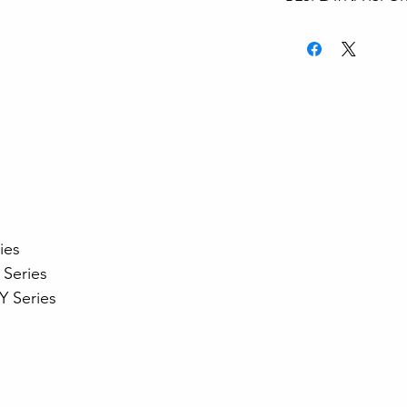
isporuka AKS kuri
Za sve modele lap
isporuka AKS kuri
ies
Series
 Series