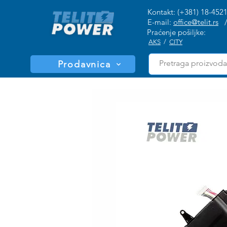
Kontakt: (+381) 18-452
E-mail:
office@telit.rs
Praćenje pošiljke:
AKS
/
CITY
Prodavnica