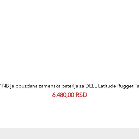
NB je pouzdana zamenska baterija za DELL Latitude Rugget Tab
Quick View
Price
6.480,00 RSD