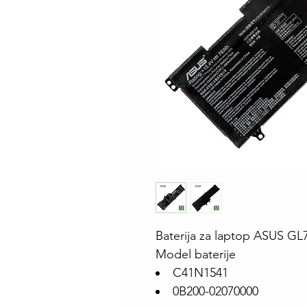
Baterija za laptop ASUS G
Model baterije
C41N1541
0B200-02070000