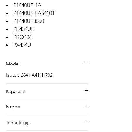
P1440UF-1A
P1440UF-FA5410T
P1440UF8550
PE434UF
PRO434
PX434U
Model
laptop 2641 A41N1702
Kapacitet
44.4 Wh ( 3000 mAh )
Napon
14.8 V
Tehnologija