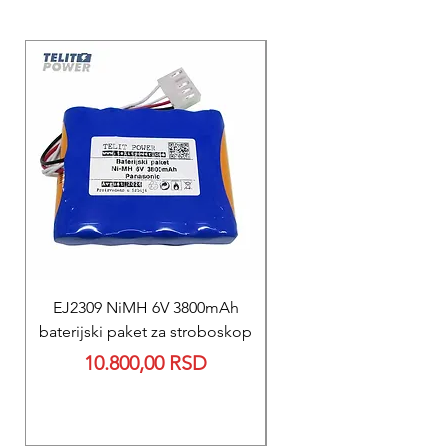
EJ2309 NiMH 6V 3800mAh
REPARACIJA
baterijski paket za stroboskop
Reparacija BEXEN REA
Price
10.800,00 RSD
700 baterije 12V 300