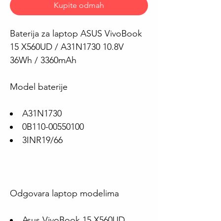
Kupite odmah
Baterija za laptop ASUS VivoBook
15 X560UD / A31N1730 10.8V
36Wh / 3360mAh
Model baterije
A31N1730
0B110-00550100
3INR19/66
Odgovara laptop modelima
Asus VivoBook 15 X560UD