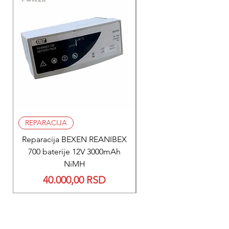
REPARACIJA
REPARACIJA
Reparacija BEXEN REANIBEX
Reparacija BEXEN REA
700 baterije 12V 3000mAh
200 baterije 12V 300
NiMH
Price
40.000,00 RSD