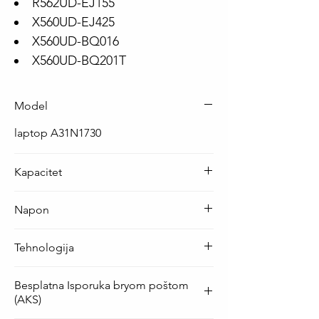
R562UD-EJ155
X560UD-EJ425
X560UD-BQ016
X560UD-BQ201T
Model
laptop A31N1730
Kapacitet
36 Wh ( 3360 mAh )
Napon
10.8 V
Tehnologija
Li-Ion
Besplatna Isporuka bryom poštom
(AKS)