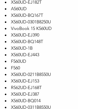
X560UD-EJ182T
A560UD
X560UD-BQ167T
X560UD-0301B8250U
VivoBook 15 K560UD
X560UD-EJ390
X560UD-BQ148T
X560UD-1B
X560UD-EJ443
F560UD
F560
X560UD-0211B8550U
X560UD-EJ153
R562UD-EJ168T
X560UD-EJ387
X560UD-BQ014
X560UD-0311B8550U