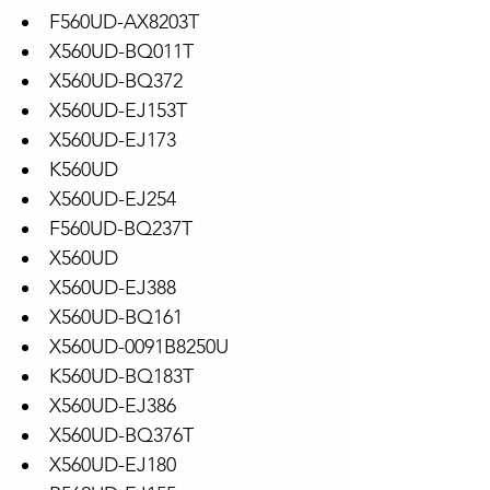
F560UD-AX8203T
X560UD-BQ011T
X560UD-BQ372
X560UD-EJ153T
X560UD-EJ173
K560UD
X560UD-EJ254
F560UD-BQ237T
X560UD
X560UD-EJ388
X560UD-BQ161
X560UD-0091B8250U
K560UD-BQ183T
X560UD-EJ386
X560UD-BQ376T
X560UD-EJ180