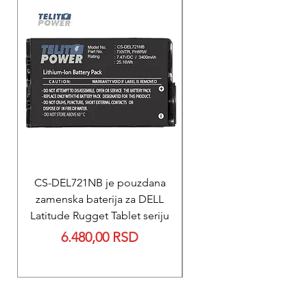
CS-DEL721NB je pouzdana
REPARACIJA
zamenska baterija za DELL
Reparacija ZOLL PD
Latitude Rugget Tablet seriju
baterije za M Serij
Price
6.480,00 RSD