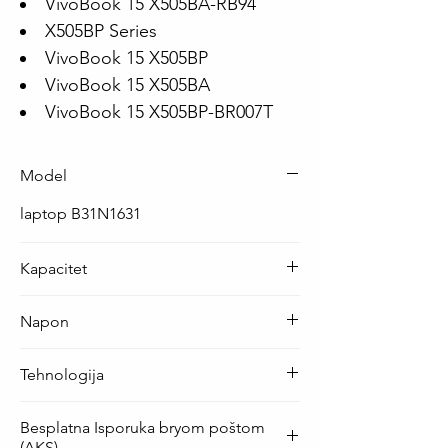
VivoBook 15 X505BA-RB94
X505BP Series
VivoBook 15 X505BP
VivoBook 15 X505BA
VivoBook 15 X505BP-BR007T
Model
laptop B31N1631
Kapacitet
42 Wh ( 3727 mAh )
Napon
11.52 V
Tehnologija
Li-Po
Besplatna Isporuka bryom poštom
(AKS)