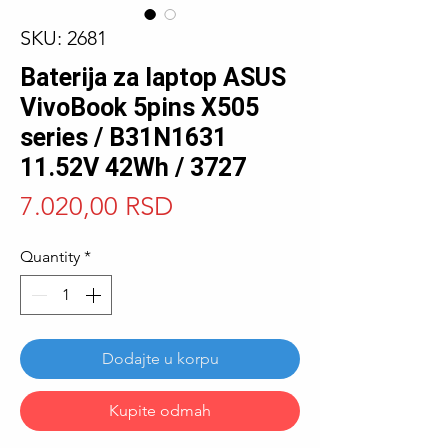
SKU: 2681
Baterija za laptop ASUS
VivoBook 5pins X505
series / B31N1631
11.52V 42Wh / 3727
Price
7.020,00 RSD
Quantity
*
Dodajte u korpu
Kupite odmah