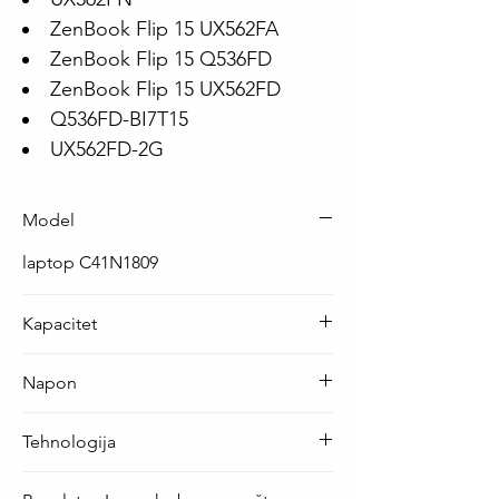
ZenBook Flip 15 UX562FA
ZenBook Flip 15 Q536FD
ZenBook Flip 15 UX562FD
Q536FD-BI7T15
UX562FD-2G
Model
laptop C41N1809
Kapacitet
57 Wh ( 3640 mAh )
Napon
15.4 V
Tehnologija
Li-Po