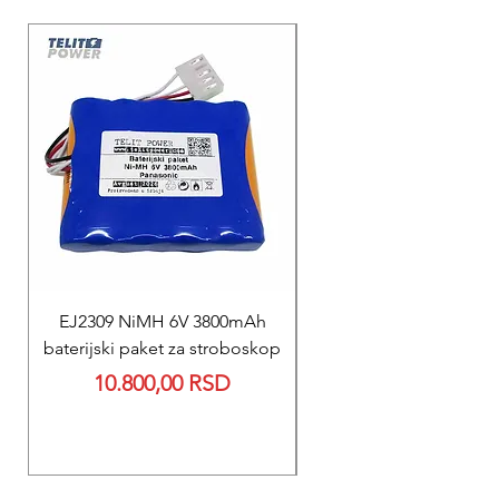
EJ2309 NiMH 6V 3800mAh
REPARACIJA
baterijski paket za stroboskop
Reparacija BEXEN REA
Price
10.800,00 RSD
700 baterije 12V 300