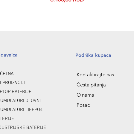
odavnica
Podrška kupaca
ČETNA
Kontaktirajte nas
I PROIZVODI
Česta pitanja
PTOP BATERIJE
O nama
UMULATORI OLOVNI
Posao
UMULATORI LIFEPO4
TERIJE
DUSTRIJSKE BATERIJE