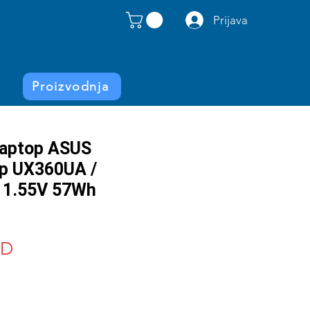
Prijava
Proizvodnja
 laptop ASUS
ip UX360UA /
11.55V 57Wh
Price
SD