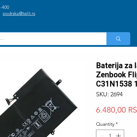
1-400
/
podrska@telit.rs
Baterija za
Zenbook Fl
C31N1538 
SKU: 2694
6.480,00 R
Quantity
*