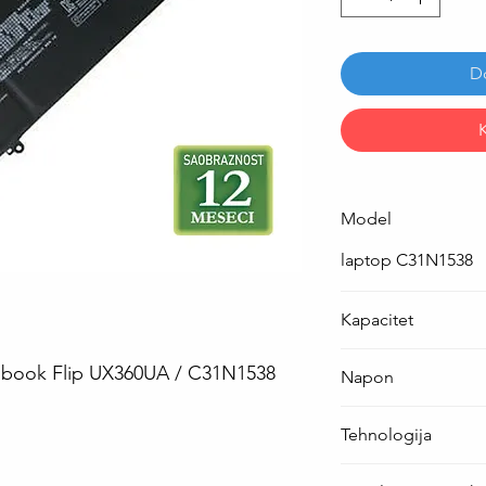
D
Model
laptop C31N1538
Kapacitet
57 Wh
enbook Flip UX360UA / C31N1538
Napon
11.55 V
Tehnologija
Li-Po