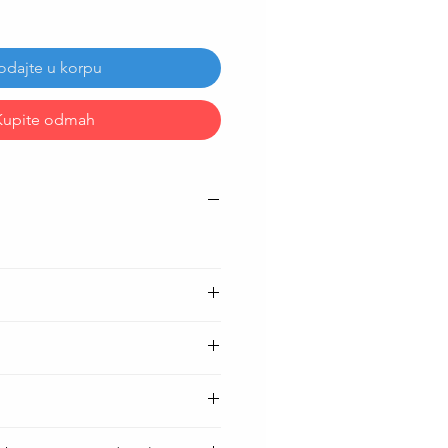
odajte u korpu
Kupite odmah