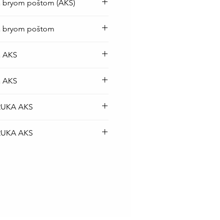
a bryom poštom (AKS)
op baterija je besplatna
ka bryom poštom
iji Srbije kurirskom službom
top baterija je BESPLATNA
a AKS
rskom službom.
top baterija je BESPLATNA
a AKS
rskom službom.
top baterija je BESPLATNA
RUKA AKS
rskom službom.
top baterija je BESPLATNA
RUKA AKS
rskom službom.
top baterija je BESPLATNA
rskom službom.