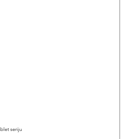
let seriju
REPA