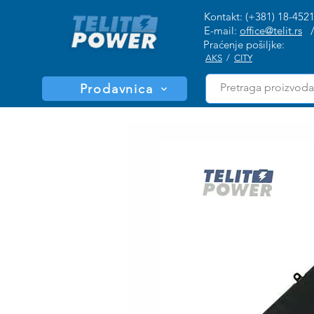
Kontakt: (+381) 18-452
E-mail:
office@telit.rs
Praćenje pošiljke:
AKS
/
CITY
Prodavnica