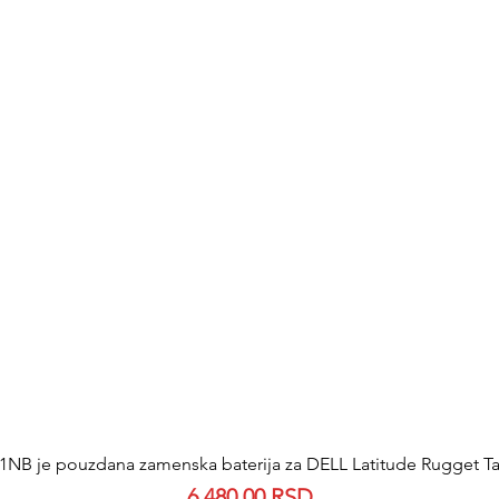
NB je pouzdana zamenska baterija za DELL Latitude Rugget Tab
Quick View
Price
6.480,00 RSD