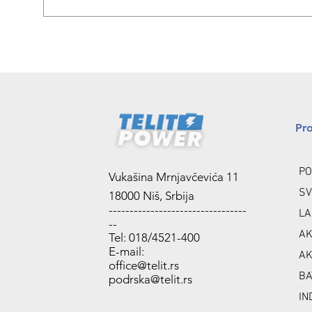
Pr
PO
Vukašina Mrnjavčevića 11
SV
18000 Niš, Srbija
---------------------------------
LA
--
AK
Tel: 018/4521-400
E-mail:
AK
office@telit.rs
BA
podrska@telit.rs
IN