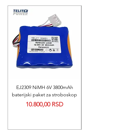
EJ2309 NiMH 6V 3800mAh
REPARACIJA
baterijski paket za stroboskop
Reparacija BEXEN REA
Price
10.800,00 RSD
700 baterije 12V 300