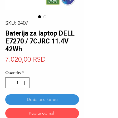
SKU: 2407
Baterija za laptop DELL
E7270 / 7CJRC 11.4V
42Wh
Price
7.020,00 RSD
Quantity
*
Dodajte u korpu
Kupite odmah