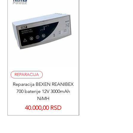
REPARACIJA
REPARACIJA
Reparacija BEXEN REANIBEX
Reparacija BEXEN REA
700 baterije 12V 3000mAh
200 baterije 12V 300
NiMH
Price
40.000,00 RSD