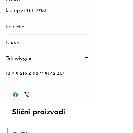
laptop 2741 BT04XL
Kapacitet
52 Wh ( 3400 mAh )
Napon
14.8 V
Tehnologija
Li-Po
BESPLATNA ISPORUKA AKS
Za sve modele laptop baterija je
BESPLATNA isporuka AKS kurirskom
službom.
Slični proizvodi