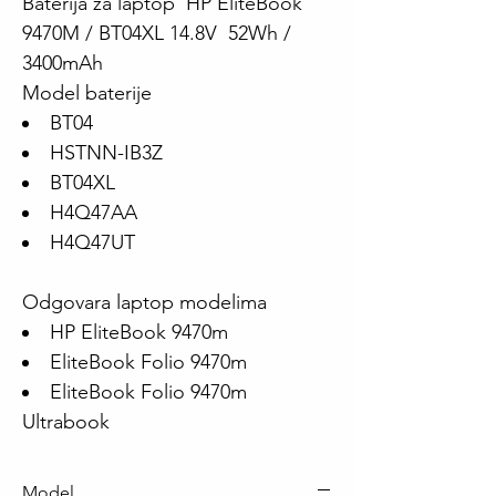
Baterija za laptop HP EliteBook
9470M / BT04XL 14.8V 52Wh /
3400mAh
Model baterije
BT04
HSTNN-IB3Z
BT04XL
H4Q47AA
H4Q47UT
Odgovara laptop modelima
HP EliteBook 9470m
EliteBook Folio 9470m
EliteBook Folio 9470m
Ultrabook
Model