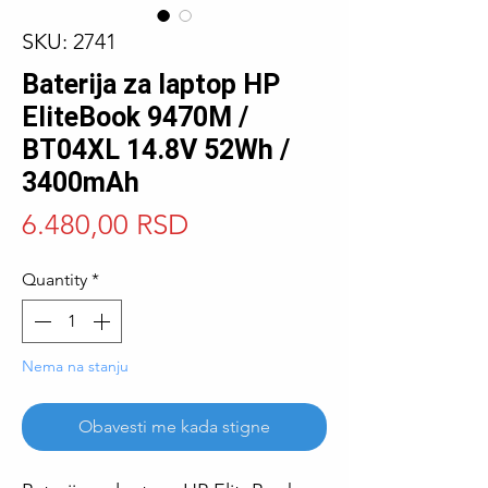
SKU: 2741
Baterija za laptop HP
EliteBook 9470M /
BT04XL 14.8V 52Wh /
3400mAh
Price
6.480,00 RSD
Quantity
*
Nema na stanju
Obavesti me kada stigne