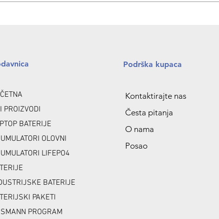
odavnica
Podrška kupaca
ČETNA
Kontaktirajte nas
I PROIZVODI
Česta pitanja
PTOP BATERIJE
O nama
UMULATORI OLOVNI
Posao
UMULATORI LIFEPO4
TERIJE
DUSTRIJSKE BATERIJE
TERIJSKI PAKETI
NSMANN PROGRAM