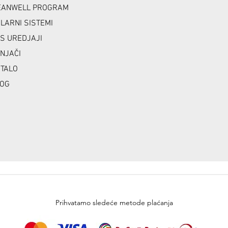
ANWELL PROGRAM
LARNI SISTEMI
S UREDJAJI
NJAČI
TALO
OG
Prihvatamo sledeće metode plaćanja