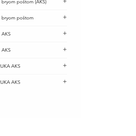
a bryom poštom (AKS)
op baterija je besplatna
ka bryom poštom
iji Srbije kurirskom službom
top baterija je BESPLATNA
a AKS
rskom službom.
top baterija je BESPLATNA
a AKS
rskom službom.
top baterija je BESPLATNA
RUKA AKS
rskom službom.
top baterija je BESPLATNA
RUKA AKS
rskom službom.
top baterija je BESPLATNA
rskom službom.