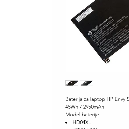
Baterija za laptop HP Env
45Wh / 2950mAh
Model baterije
HD04XL