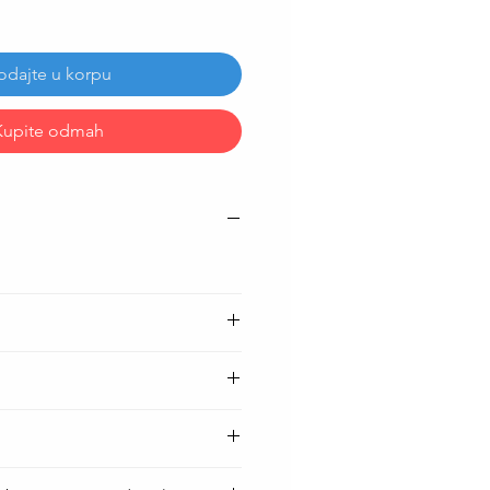
odajte u korpu
Kupite odmah