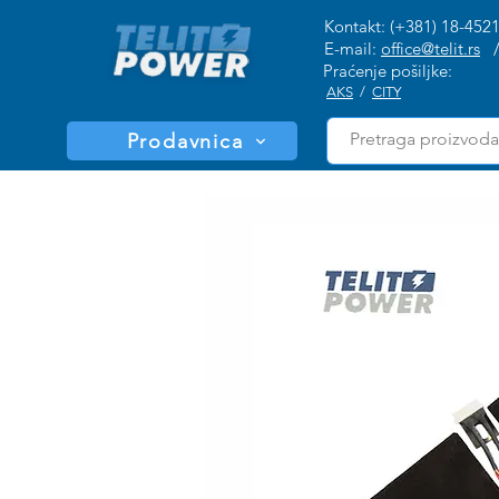
Kontakt: (+381) 18-452
E-mail:
office@telit.rs
Praćenje pošiljke:
AKS
/
CITY
Prodavnica