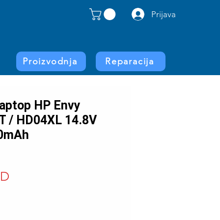
Prijava
Proizvodnja
Reparacija
 laptop HP Envy
 / HD04XL 14.8V
50mAh
Price
SD