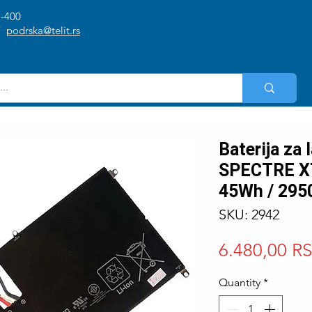
1-400
/
podrska@telit.rs
Baterija za
SPECTRE XT
45Wh / 29
SKU: 2942
6.480,00 R
Quantity
*