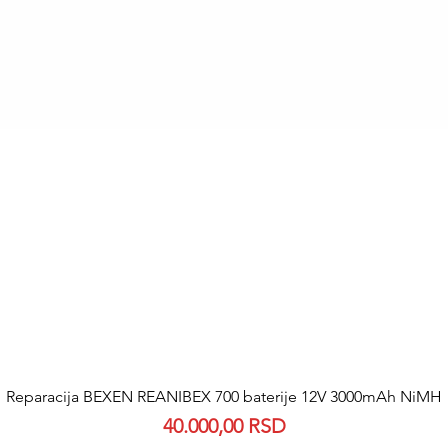
Quick View
Reparacija BEXEN REANIBEX 700 baterije 12V 3000mAh NiMH
Price
40.000,00 RSD