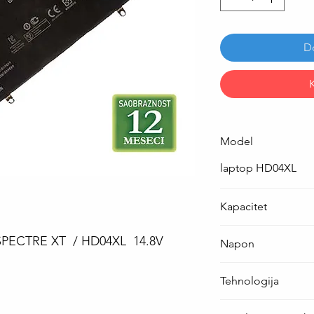
D
Model
laptop HD04XL
Kapacitet
45Wh ( 2950 mAh )
y SPECTRE XT / HD04XL 14.8V
Napon
14.8 V
Tehnologija
Li-Po