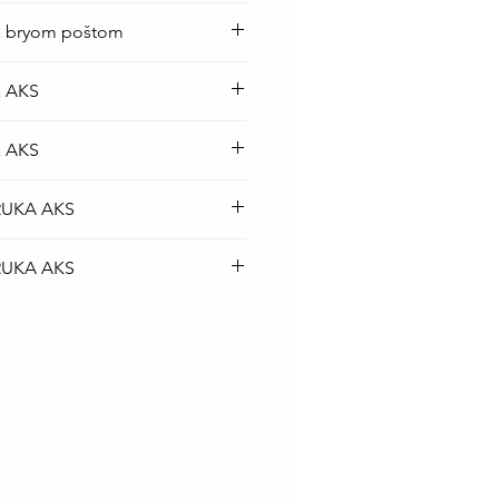
op baterija je besplatna
ka bryom poštom
iji Srbije kurirskom službom
top baterija je BESPLATNA
a AKS
rskom službom.
top baterija je BESPLATNA
a AKS
rskom službom.
top baterija je BESPLATNA
RUKA AKS
rskom službom.
top baterija je BESPLATNA
RUKA AKS
rskom službom.
top baterija je BESPLATNA
rskom službom.