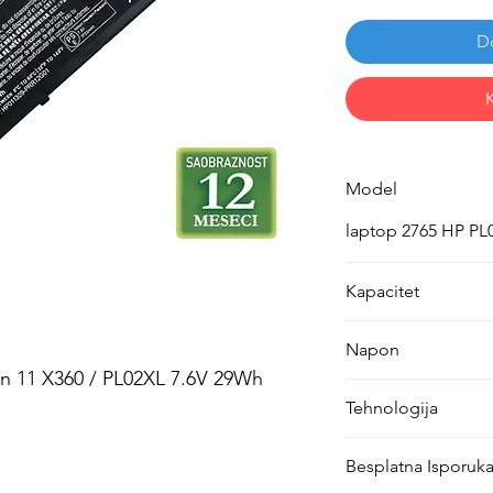
D
Model
laptop 2765 HP PL
Kapacitet
29 Wh
Napon
ion 11 X360 / PL02XL 7.6V 29Wh
7.6 V
Tehnologija
Li-Po
Besplatna Isporuk