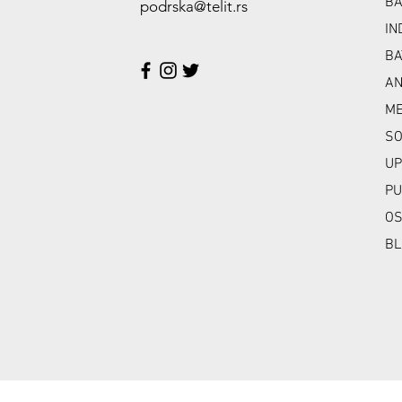
BA
podrska@telit.rs
IN
BA
A
ME
SO
UP
PU
OS
BL