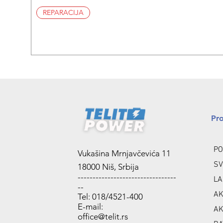
REPARACIJA
Pr
PO
Vukašina Mrnjavčevića 11
SV
18000 Niš, Srbija
---------------------------------
LA
--
AK
Tel: 018/4521-400
E-mail:
AK
office@telit.rs