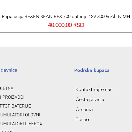
Quick View
Reparacija BEXEN REANIBEX 700 baterije 12V 3000mAh NiMH
Price
40.000,00 RSD
odavnica
Podrška kupaca
ČETNA
Kontaktirajte nas
I PROIZVODI
Česta pitanja
PTOP BATERIJE
O nama
UMULATORI OLOVNI
Posao
UMULATORI LIFEPO4