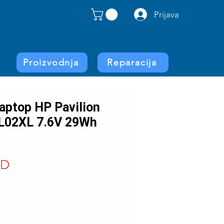
Prijava
Proizvodnja
Reparacija
laptop HP Pavilion
PL02XL 7.6V 29Wh
Price
SD