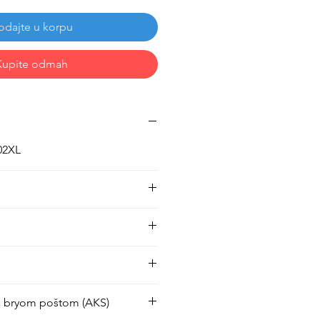
odajte u korpu
Kupite odmah
02XL
a bryom poštom (AKS)