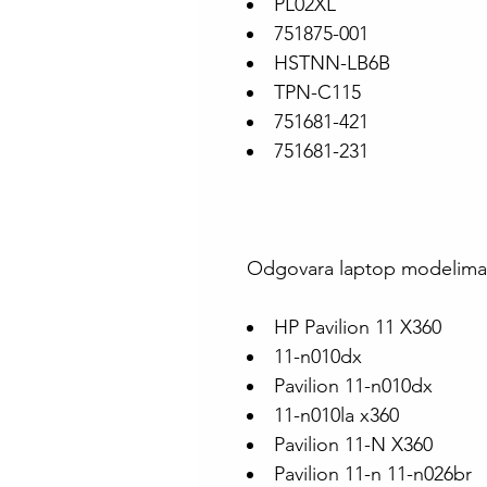
PL02XL
751875-001
HSTNN-LB6B
TPN-C115
751681-421
751681-231
Odgovara laptop modelima
HP Pavilion 11 X360
11-n010dx
Pavilion 11-n010dx
11-n010la x360
Pavilion 11-N X360
Pavilion 11-n 11-n026br