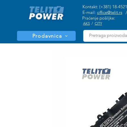
Kontakt: (+381) 18-452
E-mail:
office@telit.rs
Praćenje pošiljke:
AKS
/
CITY
Prodavnica