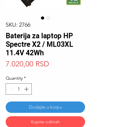
SKU: 2766
Baterija za laptop HP
Spectre X2 / ML03XL
11.4V 42Wh
Price
7.020,00 RSD
Quantity
*
Dodajte u korpu
Kupite odmah