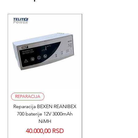
REPARACIJA
REPARACIJA
Reparacija BEXEN REANIBEX
Reparacija BEXEN REA
700 baterije 12V 3000mAh
200 baterije 12V 300
NiMH
Price
40.000,00 RSD