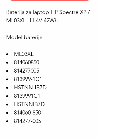
Baterija za laptop HP Spectre X2 /
ML03XL 11.4V 42Wh
Model baterije
ML03XL
814060850
814277005
813999-1C1
HSTNN-IB7D
8139991C1
HSTNNIB7D
814060-850
814277-005