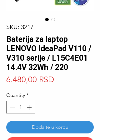
SKU: 3217
Baterija za laptop
LENOVO IdeaPad V110 /
V310 serije / L15C4E01
14.4V 32Wh / 220
Price
6.480,00 RSD
Quantity
*
Dodajte u korpu