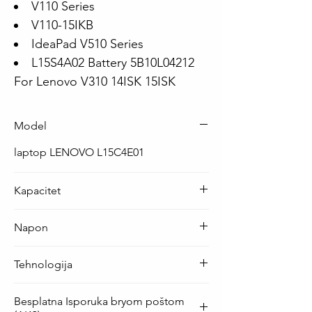
V110 Series
V110-15IKB
IdeaPad V510 Series
L15S4A02 Battery 5B10L04212
For Lenovo V310 14ISK 15ISK
Model
laptop LENOVO L15C4E01
Kapacitet
32 Wh / 2200 mAh
Napon
14.4 V
Tehnologija
Li-Ion
Besplatna Isporuka bryom poštom