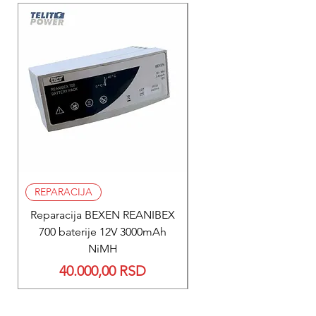
REPARACIJA
REPARACIJA
Reparacija BEXEN REANIBEX
Reparacija BEXEN REA
700 baterije 12V 3000mAh
200 baterije 12V 300
NiMH
Price
40.000,00 RSD