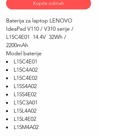
Kupite odmah
Baterija za laptop LENOVO
IdeaPad V110 / V310 serije /
L15C4E01 14.4V 32Wh /
2200mAh
Model baterije
L15C4E01
L15C4A02
L15C4E02
L15S4A02
L15S4E02
L15C3A01
L15L4A02
L15L4E02
L15M4A02