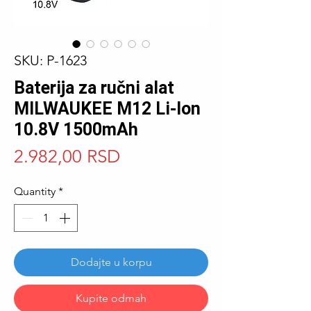
SKU: P-1623
Baterija za ručni alat
MILWAUKEE M12 Li-Ion
10.8V 1500mAh
Price
2.982,00 RSD
Quantity
*
Dodajte u korpu
Kupite odmah