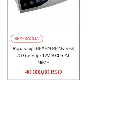
REPARACIJA
REPARACIJA
Reparacija BEXEN REANIBEX
Reparacija BEXEN REA
700 baterije 12V 3000mAh
200 baterije 12V 300
NiMH
Price
40.000,00 RSD