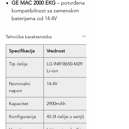
GE MAC 2000 EKG
– potvrđena
kompatibilnost sa zamenskim
baterijama od 14.4V
Tehničke karakteristike
Specifikacija
Vrednost
Tip ćelija
LG INR18650-M29
Li-ion
Nominalni
14.4V
napon
Kapacitet
2900mAh
Konfiguracija
4S (4 ćelije u seriji)