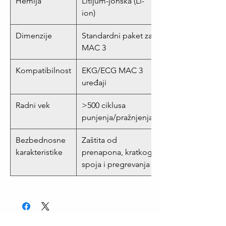
Hemija
Litijum-jonska (Li-
ion)
Dimenzije
Standardni paket za
MAC 3
Kompatibilnost
EKG/ECG MAC 3
uređaji
Radni vek
>500 ciklusa
punjenja/pražnjenja
Bezbednosne
Zaštita od
karakteristike
prenapona, kratkog
spoja i pregrevanja