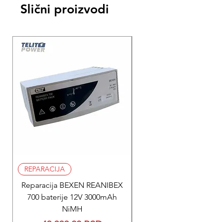
Slični proizvodi
REPARACIJA
REPARACIJA
Reparacija BEXEN REANIBEX
Reparacija BEXEN REA
700 baterije 12V 3000mAh
200 baterije 12V 300
NiMH