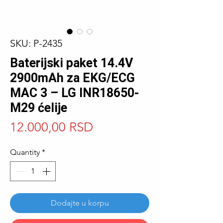
SKU: P-2435
Baterijski paket 14.4V
2900mAh za EKG/ECG
MAC 3 – LG INR18650-
M29 ćelije
Price
12.000,00 RSD
Quantity
*
Dodajte u korpu