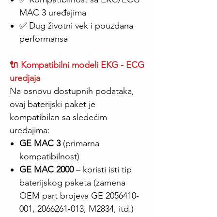
MAC 3 uređajima
✅ Dug životni vek i pouzdana
performansa
🔌 Kompatibilni modeli EKG - ECG
uredjaja
Na osnovu dostupnih podataka,
ovaj baterijski paket je
kompatibilan sa sledećim
uređajima:
GE MAC 3
(primarna
kompatibilnost)
GE MAC 2000
– koristi isti tip
baterijskog paketa (zamena
OEM part brojeva GE 2056410-
001, 2066261-013, M2834, itd.)