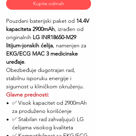
Kupite odmah
Pouzdani baterijski paket od
14.4V
kapaciteta 2900mAh
, izrađen od
originalnih
LG INR18650-M29
litijum-jonskih ćelija
, namenjen za
EKG/ECG MAC 3 medicinske
uređaje
.
Obezbeđuje dugotrajan rad,
stabilnu isporuku energije i
sigurnost u kliničkom okruženju.
Glavne prednosti:
✅ Visok kapacitet od 2900mAh
za produženo korišćenje
✅ Stabilan rad zahvaljujući LG
ćelijama visokog kvaliteta
✅ Kompatibilnost sa EKG/ECG