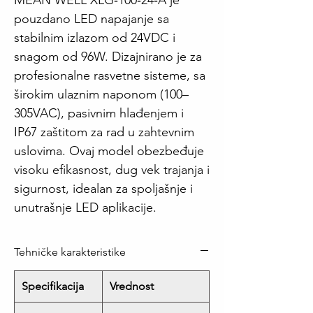
MEAN WELL XLG‑100‑24‑A je
pouzdano LED napajanje sa
stabilnim izlazom od 24VDC i
snagom od 96W. Dizajnirano je za
profesionalne rasvetne sisteme, sa
širokim ulaznim naponom (100–
305VAC), pasivnim hlađenjem i
IP67 zaštitom za rad u zahtevnim
uslovima. Ovaj model obezbeđuje
visoku efikasnost, dug vek trajanja i
sigurnost, idealan za spoljašnje i
unutrašnje LED aplikacije.
Tehničke karakteristike
Specifikacija
Vrednost