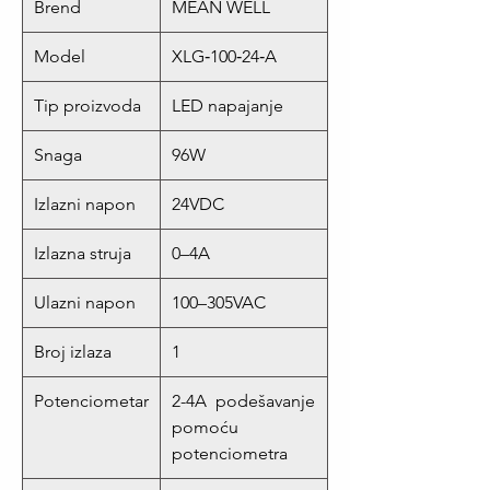
Brend
MEAN WELL
Model
XLG‑100‑24‑A
Tip proizvoda
LED napajanje
Snaga
96W
Izlazni napon
24VDC
Izlazna struja
0–4A
Ulazni napon
100–305VAC
Broj izlaza
1
Potenciometar
2-4A podešavanje
pomoću
potenciometra