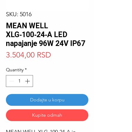
SKU: 5016
MEAN WELL
XLG‑100‑24‑A LED
napajanje 96W 24V IP67
Price
3.504,00 RSD
Quantity
*
Dodajte u korpu
Kupite odmah