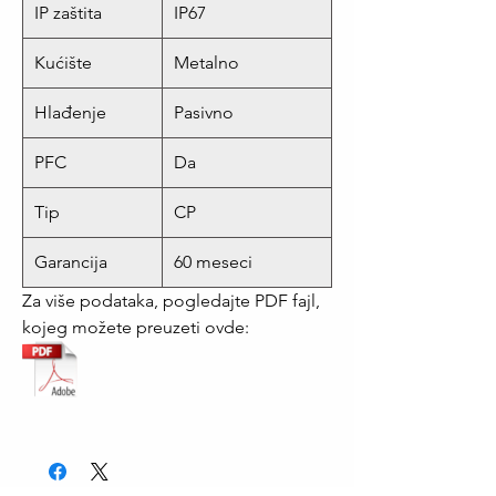
IP zaštita
IP67
Kućište
Metalno
Hlađenje
Pasivno
PFC
Da
Tip
CP
Garancija
60 meseci
Za više podataka, pogledajte PDF fajl,
kojeg možete preuzeti ovde: