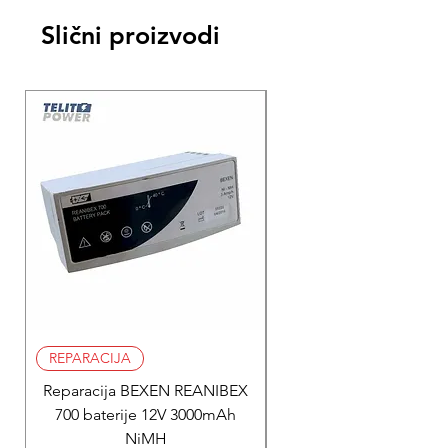
Slični proizvodi
REPARACIJA
REPARACIJA
Reparacija BEXEN REANIBEX
Reparacija BEXEN REA
700 baterije 12V 3000mAh
200 baterije 12V 300
NiMH