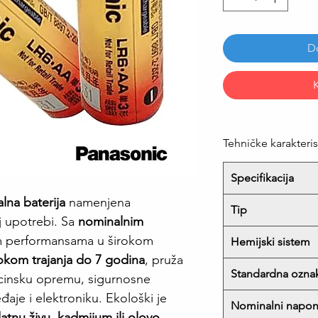
D
Tehničke karakteris
Specifikacija
lna baterija
namenjena
Tip
oj upotrebi. Sa
nominalnim
im performansama u širokom
Hemijski sistem
okom trajanja do 7 godina
, pruža
Standardna ozna
cinsku opremu, sigurnosne
aje i elektroniku. Ekološki je
Nominalni napo
atnu živu, kadmijum ili olovo
.