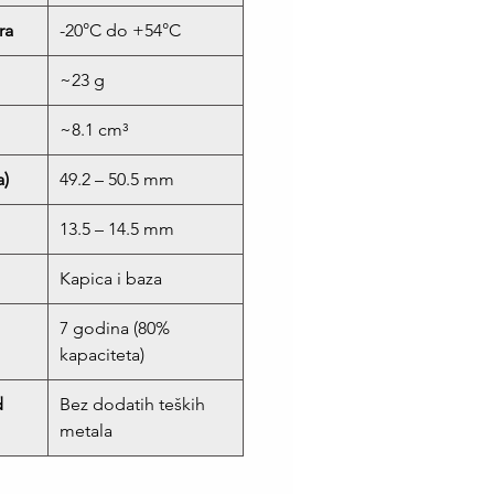
ra
-20°C do +54°C
~23 g
~8.1 cm³
a)
49.2 – 50.5 mm
13.5 – 14.5 mm
Kapica i baza
7 godina (80%
kapaciteta)
d
Bez dodatih teških
metala