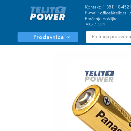
Kontakt: (+381) 18-452
E-mail:
office@telit.rs
Praćenje pošiljke:
AKS
/
CITY
Prodavnica