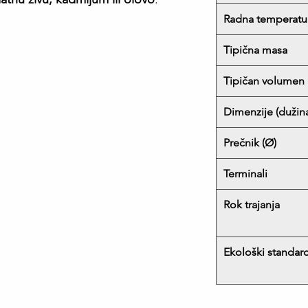
Radna temperatu
Tipična masa
Tipičan volumen
Dimenzije (dužin
Prečnik (Ø)
Terminali
Rok trajanja
Ekološki standar