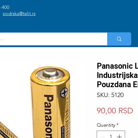
1-400
/
podrska@telit.rs
Panasonic 
Industrijska
Pouzdana En
SKU: 5120
P
90,00 RSD
Quantity
*