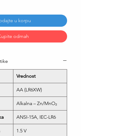
odajte u korpu
Kupite odmah
tike
Vrednost
AA (LR6XW)
Alkalna – Zn/MnO₂
ka
ANSI-15A, IEC-LR6
n
1.5 V