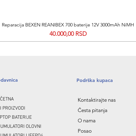
Quick View
Reparacija BEXEN REANIBEX 700 baterije 12V 3000mAh NiMH
Price
40.000,00 RSD
odavnica
Podrška kupaca
ČETNA
Kontaktirajte nas
I PROIZVODI
Česta pitanja
PTOP BATERIJE
O nama
UMULATORI OLOVNI
Posao
UMULATORI LIFEPO4