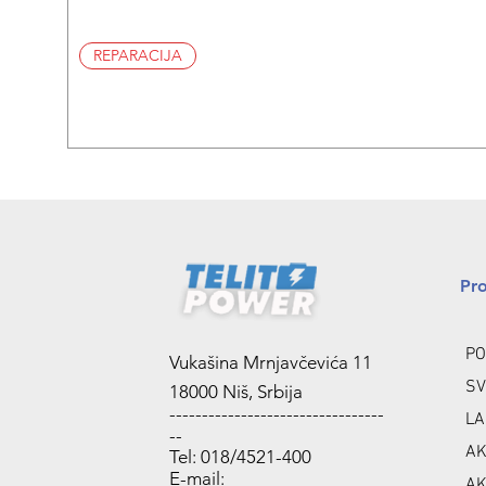
REPARACIJA
Pr
PO
Vukašina Mrnjavčevića 11
SV
18000 Niš, Srbija
---------------------------------
LA
--
AK
Tel: 018/4521-400
E-mail:
AK