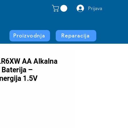
Prijava
Proizvodnja
Reparacija
LR6XW AA Alkalna
 Baterija –
ergija 1.5V
rice