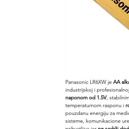
Panasonic LR6XW je
AA alka
industrijskoj i profesionaln
naponom od 1.5V
, stabiln
temperaturnom rasponu i
r
pouzdanu energiju za medi
sisteme, komunikacione uređ
prihvatljiva jer
ne sadrži dod