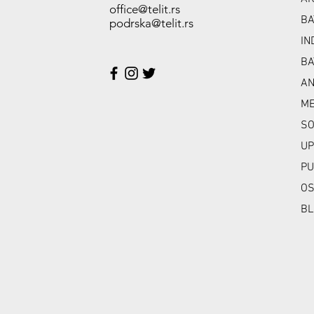
office@telit.rs
BA
podrska@telit.rs
IN
BA
A
ME
SO
UP
PU
OS
BL