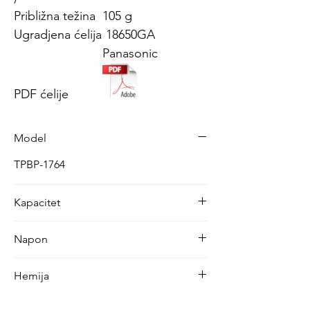
Približna težina
105 g
Ugradjena ćelija
18650GA
Panasonic
PDF ćelije
Model
TPBP-1764
Kapacitet
3450 mAh
Napon
3.7 V
Hemija
Li-Ion