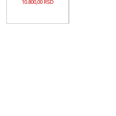
Price
10.800,00 RSD
700 baterije 12V 300