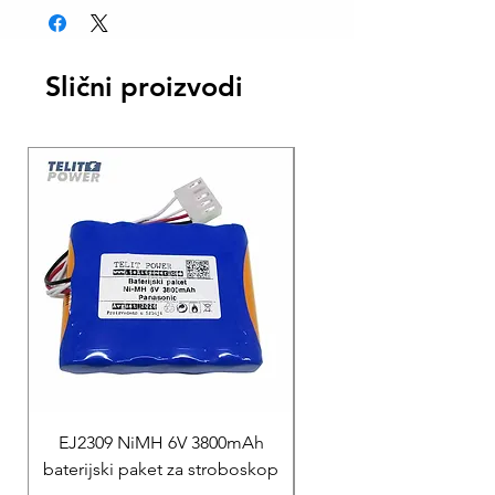
Slični proizvodi
EJ2309 NiMH 6V 3800mAh
REPARACIJA
baterijski paket za stroboskop
Reparacija BEXEN REA