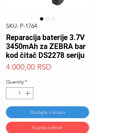
SKU: P-1764
Reparacija baterije 3.7V
3450mAh za ZEBRA bar
kod čitač DS2278 seriju
Price
4.000,00 RSD
Quantity
*
Dodajte u korpu
Kupite odmah