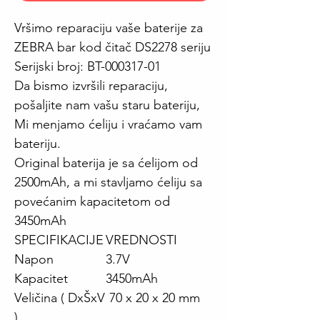
Vršimo reparaciju vaše baterije za
ZEBRA bar kod čitač DS2278 seriju
Serijski broj: BT-000317-01
Da bismo izvršili reparaciju,
pošaljite nam vašu staru bateriju,
Mi menjamo ćeliju i vraćamo vam
bateriju.
Original baterija je sa ćelijom od
2500mAh, a mi stavljamo ćeliju sa
povećanim kapacitetom od
3450mAh
SPECIFIKACIJE
VREDNOSTI
Napon
3.7V
Kapacitet
3450mAh
Veličina ( DxŠxV
70 x 20 x 20 mm
)