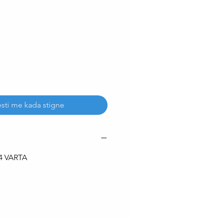
Price
sti me kada stigne
44 VARTA