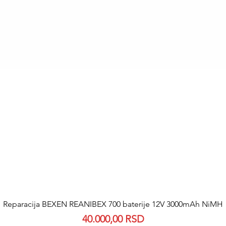
Quick View
Reparacija BEXEN REANIBEX 700 baterije 12V 3000mAh NiMH
Price
40.000,00 RSD