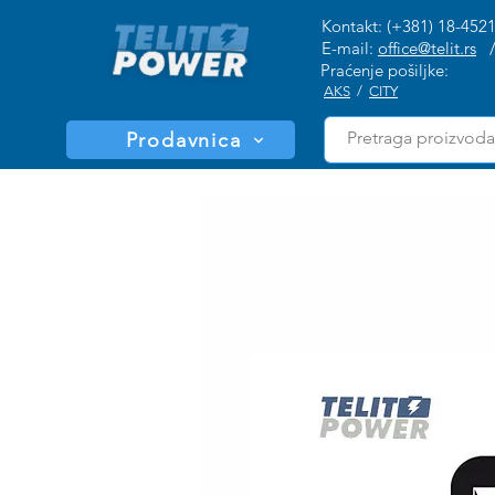
Kontakt: (+381) 18-452
E-mail:
office@telit.rs
Praćenje pošiljke:
AKS
/
CITY
Prodavnica