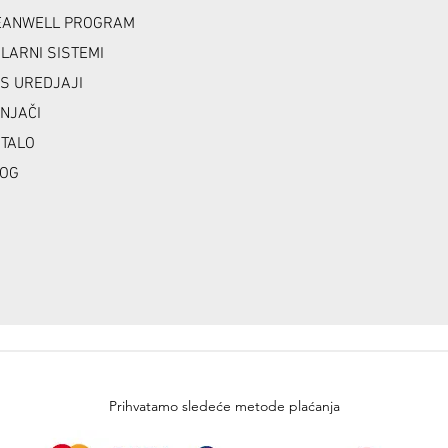
ANWELL PROGRAM
LARNI SISTEMI
S UREDJAJI
NJAČI
TALO
OG
Prihvatamo sledeće metode plaćanja