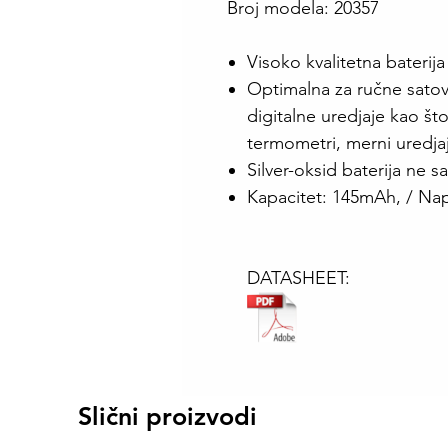
Broj modela: 20357
Visoko kvalitetna baterija
Optimalna za ručne satov
digitalne uredjaje kao što 
termometri, merni uredjaj
Silver-oksid baterija ne s
Kapacitet: 145mAh, / Na
DATASHEET:
Slični proizvodi