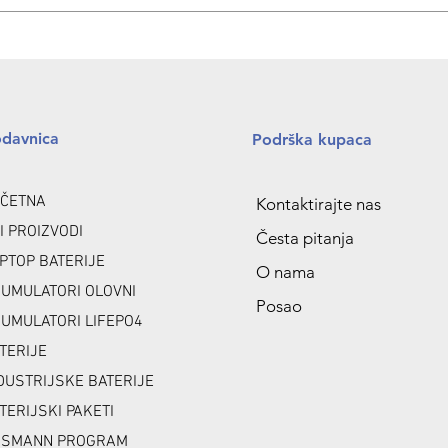
odavnica
Podrška kupaca
ČETNA
Kontaktirajte nas
I PROIZVODI
Česta pitanja
PTOP BATERIJE
O nama
UMULATORI OLOVNI
Posao
UMULATORI LIFEPO4
TERIJE
DUSTRIJSKE BATERIJE
TERIJSKI PAKETI
NSMANN PROGRAM