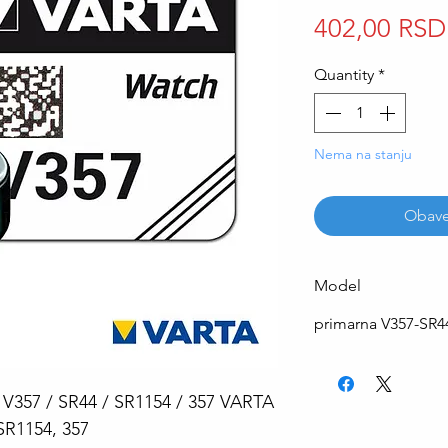
402,00 RSD
Quantity
*
Nema na stanju
Obave
Model
primarna V357-SR
V V357 / SR44 / SR1154 / 357 VARTA
SR1154, 357