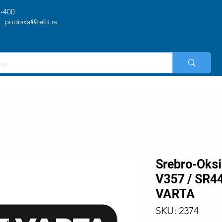
1-400
/
podrska@telit.rs
Srebro-Oksi
V357 / SR44
VARTA
SKU: 2374