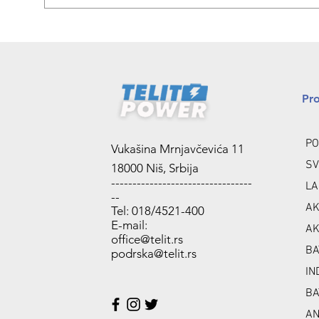
Pr
PO
Vukašina Mrnjavčevića 11
SV
18000 Niš, Srbija
---------------------------------
LA
--
AK
Tel: 018/4521-400
E-mail:
AK
office@telit.rs
BA
podrska@telit.rs
IN
BA
A