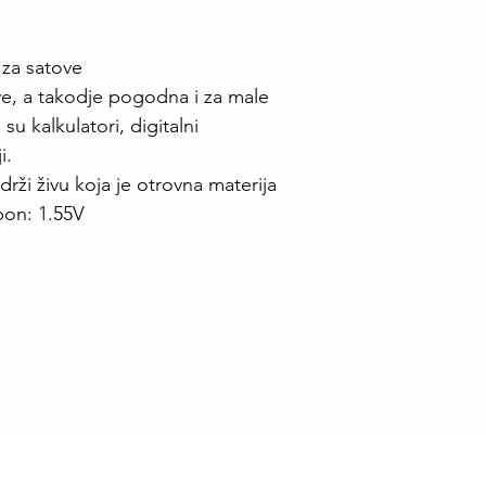
 za satove
e, a takodje pogodna i za male
su kalkulatori, digitalni
i.
adrži živu koja je otrovna materija
pon: 1.55V