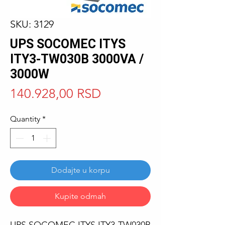
SKU: 3129
UPS SOCOMEC ITYS
ITY3-TW030B 3000VA /
3000W
Price
140.928,00 RSD
Quantity
*
Dodajte u korpu
Kupite odmah