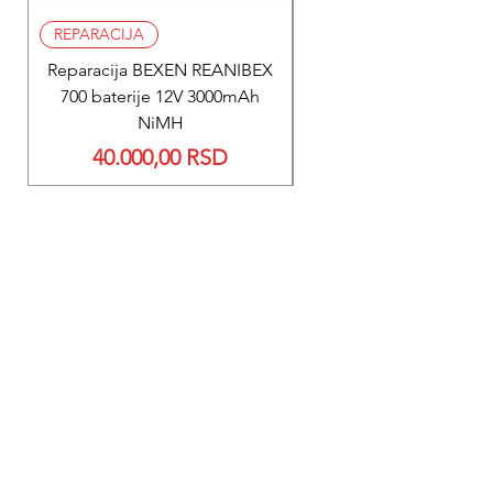
REPARACIJA
REPARACIJA
Reparacija BEXEN REANIBEX
Reparacija BEXEN REA
700 baterije 12V 3000mAh
200 baterije 12V 300
NiMH
Price
40.000,00 RSD