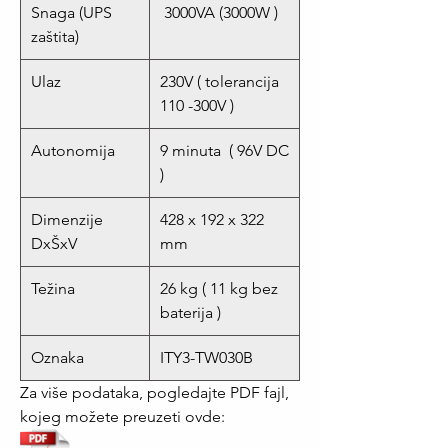
Snaga (UPS
3000VA (3000W )
zaštita)
Ulaz
230V ( tolerancija
110 -300V )
Autonomija
9 minuta ( 96V DC
)
Dimenzije
428 x 192 x 322
DxŠxV
mm
Težina
26 kg ( 11 kg bez
baterija )
Oznaka
ITY3-TW030B
Za više podataka, pogledajte PDF fajl,
kojeg možete preuzeti ovde: