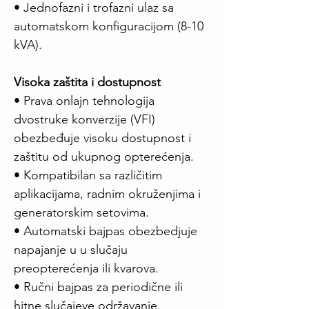
• Jednofazni i trofazni ulaz sa
automatskom konfiguracijom (8-10
kVA).
Visoka zaštita i dostupnost
• Prava onlajn tehnologija
dvostruke konverzije (VFI)
obezbeđuje visoku dostupnost i
zaštitu od ukupnog opterećenja.
• Kompatibilan sa različitim
aplikacijama, radnim okruženjima i
generatorskim setovima.
• Automatski bajpas obezbedjuje
napajanje u u slučaju
preopterećenja ili kvarova.
• Ručni bajpas za periodične ili
hitne slučajeve održavanje.