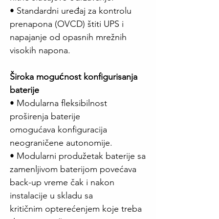
• Standardni uređaj za kontrolu
prenapona (OVCD) štiti UPS i
napajanje od opasnih mrežnih
visokih napona.
Široka mogućnost konfigurisanja
baterije
• Modularna fleksibilnost
proširenja baterije
omogućava konfiguracija
neograničene autonomije.
• Modularni produžetak baterije sa
zamenljivom baterijom povećava
back-up vreme čak i nakon
instalacije u skladu sa
kritičnim opterećenjem koje treba