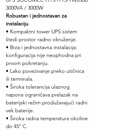
UPS SOCOMEC ITYS ITY3-TW030B
3000VA / 3000W
Robustan i jednostavan za
instalaciju
• Kompaktni tower UPS sistem
štedi prostor radno okruženje.
• Brza i jednostavna instalacija:
konfiguracija nije neophodna pri
prvom pokretanju.
• Lako povezivanje preko utičnica
ili terminala.
• Široka tolerancija ulaznog
napona ograničava prelazak na
baterijski režim produžavajući radni
vek baterije.
• Široka radna temperatura okoline
do 45° C.