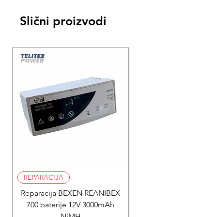
Slični proizvodi
REPARACIJA
REPARACIJA
Reparacija BEXEN REANIBEX
Reparacija BEXEN REA
700 baterije 12V 3000mAh
200 baterije 12V 300
NiMH