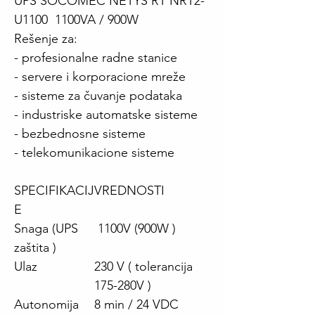
UPS SOCOMEC NETYS RT NRT2-
U1100 1100VA / 900W
Rešenje za:
- profesionalne radne stanice
- servere i korporacione mreže
- sisteme za čuvanje podataka
- industriske automatske sisteme
- bezbednosne sisteme
- telekomunikacione sisteme
SPECIFIKACIJ
VREDNOSTI
E
Snaga (UPS
1100V (900W )
zaštita )
Ulaz
230 V ( tolerancija
175-280V )
Autonomija
8 min / 24 VDC