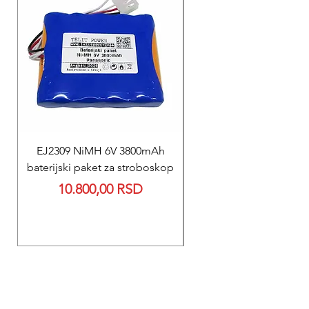
EJ2309 NiMH 6V 3800mAh
REPARACIJA
baterijski paket za stroboskop
Reparacija BEXEN REA
Price
10.800,00 RSD
700 baterije 12V 300