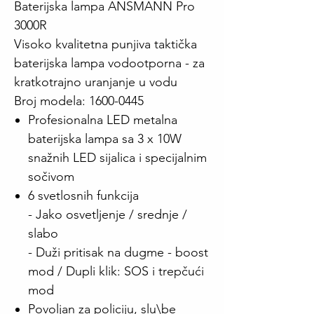
Baterijska lampa ANSMANN Pro
3000R
Visoko kvalitetna punjiva taktička
baterijska lampa vodootporna - za
kratkotrajno uranjanje u vodu
Broj modela: 1600-0445
Profesionalna LED metalna
baterijska lampa sa 3 x 10W
snažnih LED sijalica i specijalnim
sočivom
6 svetlosnih funkcija
- Jako osvetljenje / srednje /
slabo
- Duži pritisak na dugme - boost
mod / Dupli klik: SOS i trepčući
mod
Povoljan za policiju, slu\be