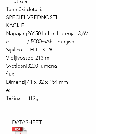
futrola
Tehnički detalji:
SPECIFI
VREDNOSTI
KACIJE
Napajanj
26650 Li-Ion baterija -3,6V
e
/ 5000mAh - punjiva
Sijalica
LED - 30W
Vidljivost
do 213 m
Svetlosni
3200 lumena
flux
Dimenzij
41 x 32 x 154 mm
e:
Težina
319g
DATASHEET: