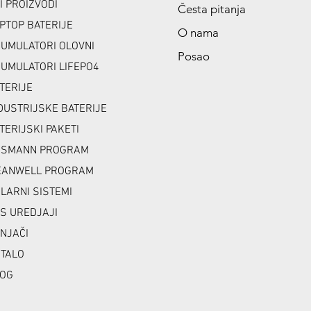
I PROIZVODI
Česta pitanja
PTOP BATERIJE
O nama
UMULATORI OLOVNI
Posao
UMULATORI LIFEPO4
TERIJE
DUSTRIJSKE BATERIJE
TERIJSKI PAKETI
NSMANN PROGRAM
ANWELL PROGRAM
LARNI SISTEMI
S UREDJAJI
NJAČI
TALO
OG