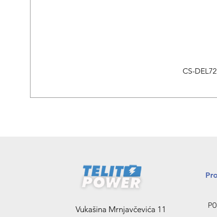
CS-DEL721
Pr
PO
Vukašina Mrnjavčevića 11