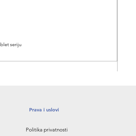
let seriju
REPA
Prava i uslovi
Politika privatnosti