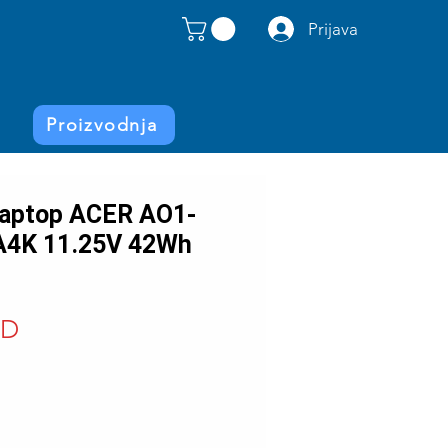
Prijava
Proizvodnja
 laptop ACER AO1-
A4K 11.25V 42Wh
Price
SD