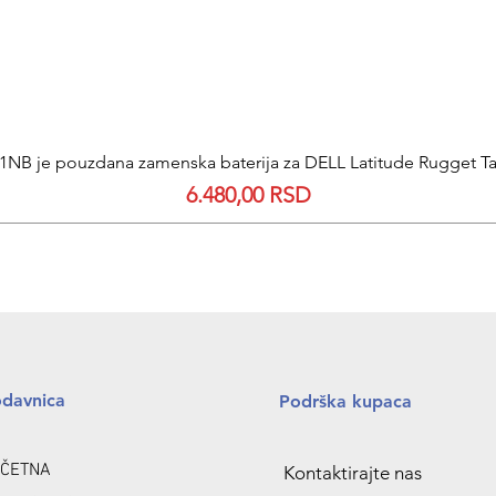
NB je pouzdana zamenska baterija za DELL Latitude Rugget Tab
Quick View
Price
6.480,00 RSD
odavnica
Podrška kupaca
ČETNA
Kontaktirajte nas