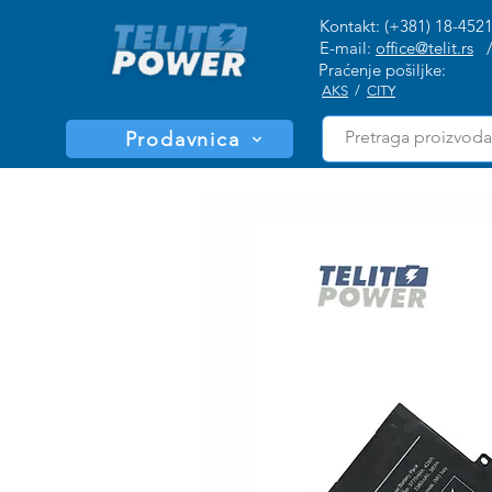
Kontakt: (+381) 18-452
E-mail:
office@telit.rs
Praćenje pošiljke:
AKS
/
CITY
Prodavnica