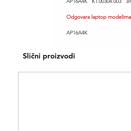
AP16A4K KT.00304.003 3I
Odgovara laptop modelima
AP16A4K
Slični proizvodi