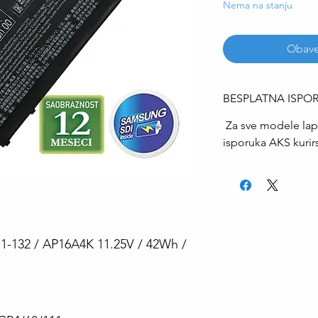
Nema na stanju
Obave
BESPLATNA ISPO
Za sve modele lap
isporuka AKS kuri
1-132 / AP16A4K 11.25V / 42Wh /