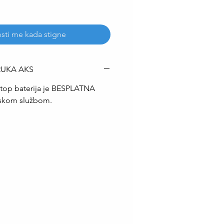
sti me kada stigne
RUKA AKS
top baterija je BESPLATNA
rskom službom.