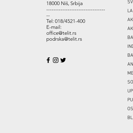
SV
18000 Niš, Srbija
---------------------------------
LA
--
AK
Tel: 018/4521-400
E-mail:
AK
office@telit.rs
BA
podrska@telit.rs
IN
BA
A
ME
SO
UP
PU
OS
BL