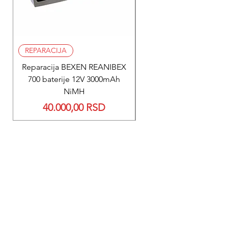
REPARACIJA
REPARACIJA
Reparacija BEXEN REANIBEX
Reparacija BEXEN REA
700 baterije 12V 3000mAh
200 baterije 12V 300
NiMH
Price
40.000,00 RSD