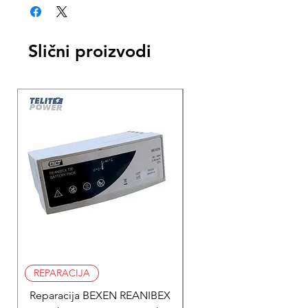
Slični proizvodi
REPARACIJA
REPARACIJA
Reparacija BEXEN REANIBEX
Reparacija BEXEN REA