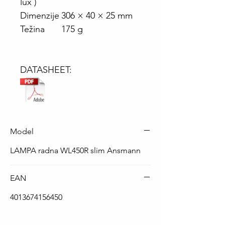
lux )
Dimenzije
306 × 40 × 25 mm
Težina
175 g
DATASHEET:
Model
LAMPA radna WL450R slim Ansmann
EAN
4013674156450