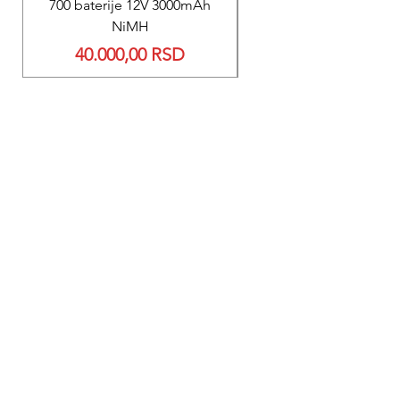
700 baterije 12V 3000mAh
200 baterije 12V 300
NiMH
Price
40.000,00 RSD