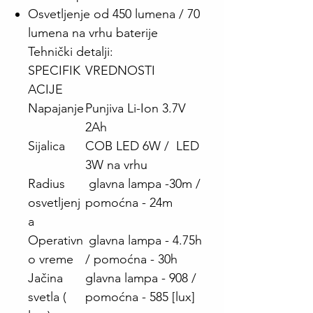
Osvetljenje od 450 lumena / 70
lumena na vrhu baterije
Tehnički detalji:
SPECIFIK
VREDNOSTI
ACIJE
Napajanje
Punjiva Li-Ion 3.7V
2Ah
Sijalica
COB LED 6W / LED
3W na vrhu
Radius
glavna lampa -30m /
osvetljenj
pomoćna - 24m
a
Operativn
glavna lampa - 4.75h
o vreme
/ pomoćna - 30h
Jačina
glavna lampa - 908 /
svetla (
pomoćna - 585 [lux]