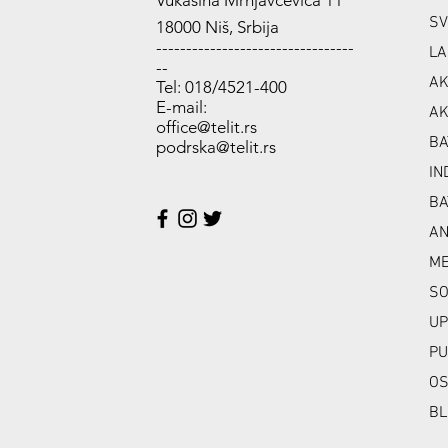
Vukašina Mrnjavčevića 11
SV
18000 Niš, Srbija
---------------------------------
LA
--
AK
Tel: 018/4521-400
E-mail:
AK
office@telit.rs
BA
podrska@telit.rs
IN
BA
A
ME
SO
UP
PU
OS
BL