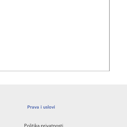
REPA
Prava i uslovi
Politika privatnosti