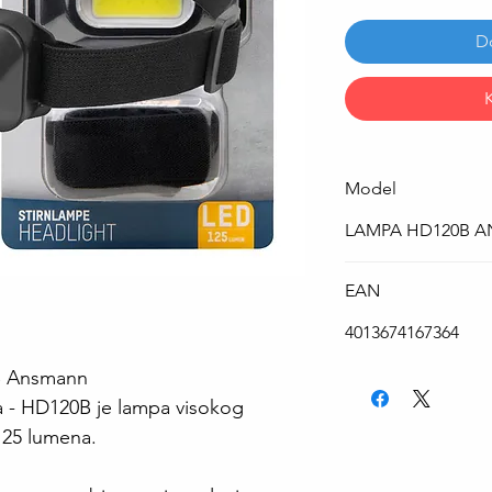
D
Model
LAMPA HD120B 
EAN
4013674167364
B Ansmann
- HD120B je lampa visokog
125 lumena.