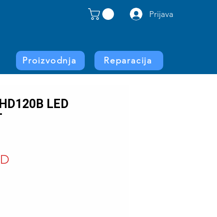
Prijava
Proizvodnja
Reparacija
HD120B LED
T
Price
SD