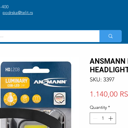
1-400
/
podrska@telit.rs
ANSMANN 
HEADLIGH
SKU: 3397
1.140,00 R
Quantity
*