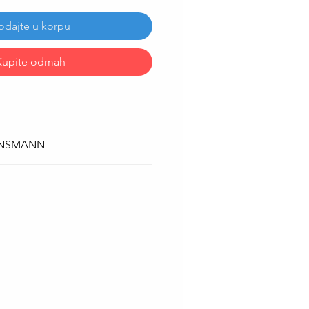
odajte u korpu
Kupite odmah
ANSMANN