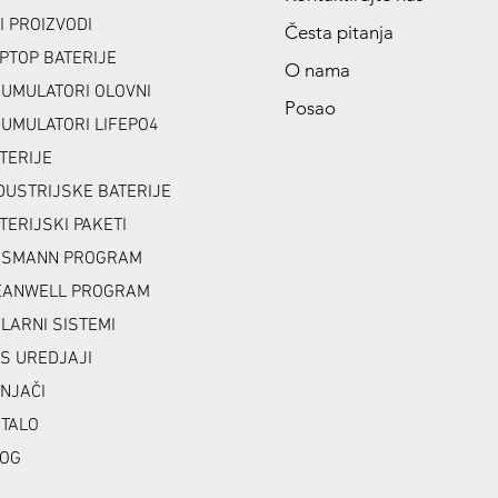
I PROIZVODI
Česta pitanja
PTOP BATERIJE
O nama
UMULATORI OLOVNI
Posao
UMULATORI LIFEPO4
TERIJE
DUSTRIJSKE BATERIJE
TERIJSKI PAKETI
NSMANN PROGRAM
ANWELL PROGRAM
LARNI SISTEMI
S UREDJAJI
NJAČI
TALO
OG