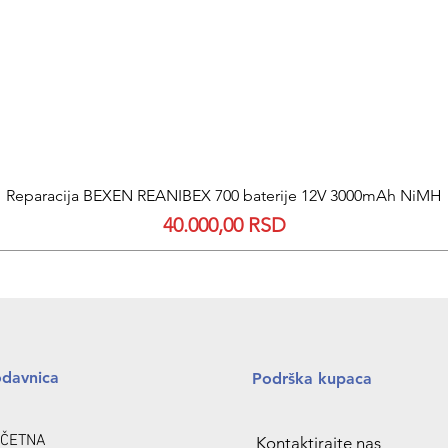
Quick View
Reparacija BEXEN REANIBEX 700 baterije 12V 3000mAh NiMH
Price
40.000,00 RSD
odavnica
Podrška kupaca
ČETNA
Kontaktirajte nas