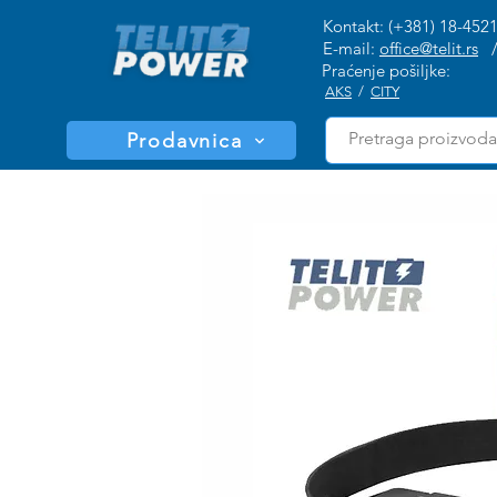
Kontakt: (+381) 18-452
E-mail:
office@telit.rs
Praćenje pošiljke:
AKS
/
CITY
Prodavnica