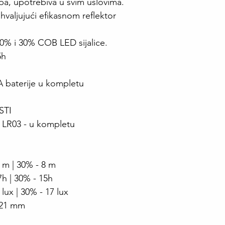
pa, upotrebiva u svim uslovima.
hvaljujući efikasnom reflektor
00% i 30% COB LED sijalice.
5h
baterije u kompletu
STI
 LR03 - u kompletu
 m | 30% - 8 m
7h | 30% - 15h
lux | 30% - 17 lux
 21 mm