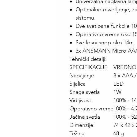
Univerzalna naglavna lam
Optimalno osvetljenje, za
sistemu.
Dve svetlosne funkcije 1
Operativno vreme oko 1
Svetlosni snop oko 14m
3x ANSMANN Micro AAA 
Tehnički detalji:
SPECIFIKACIJE
VREDNO
Napajanje
3 x AAA /
Sijalica
LED
Snaga svetla
1W
Vidljivost
100% - 14
Operativno vreme
100% - 4.
Jačina svetla
100% - 52 
Dimenzije:
74 x 42 x
Težina
68 g