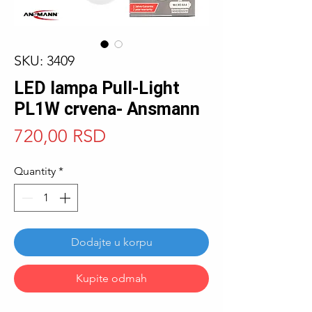
SKU: 3409
LED lampa Pull-Light
PL1W crvena- Ansmann
Price
720,00 RSD
Quantity
*
Dodajte u korpu
Kupite odmah