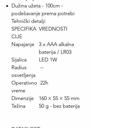
Dužina užeta - 100cm -
podešavanje prema potrebi
Tehnički detalji:
SPECIFIKA
VREDNOSTI
CIJE
Napajanje
3 x AAA alkalna
baterija / LR03
Sijalica
LED 1W
Radius
--
osvetljenja
Operativno
22h
vreme
Dimenzije
160 × 55 × 55 mm
Težina
50 g - bez baterija