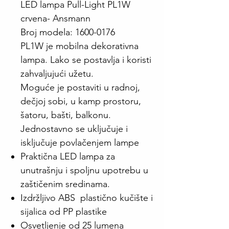
LED lampa Pull-Light PL1W
crvena- Ansmann
Broj modela: 1600-0176
PL1W je mobilna dekorativna
lampa. Lako se postavlja i koristi
zahvaljujući užetu.
Moguće je postaviti u radnoj,
dečjoj sobi, u kamp prostoru,
šatoru, bašti, balkonu.
Jednostavno se uključuje i
isključuje povlačenjem lampe
Praktična LED lampa za
unutrašnju i spoljnu upotrebu u
zaštičenim sredinama.
Izdržljivo ABS plastično kučište i
sijalica od PP plastike
Osvetljenje od 25 lumena