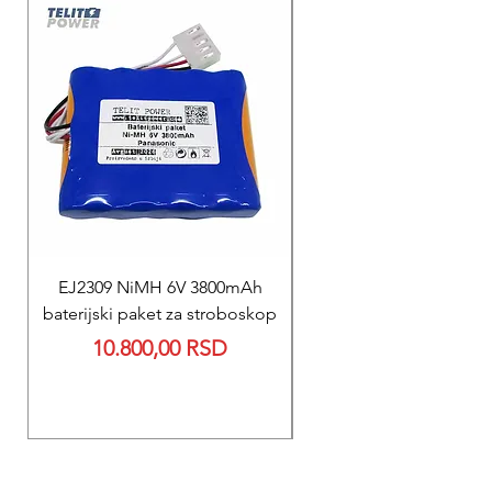
EJ2309 NiMH 6V 3800mAh
REPARACIJA
baterijski paket za stroboskop
Reparacija BEXEN REA
Price
10.800,00 RSD
700 baterije 12V 300